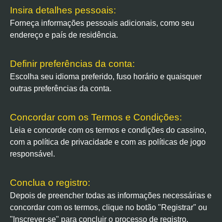
Insira detalhes pessoais:
Forneça informações pessoais adicionais, como seu
endereço e país de residência.
Definir preferências da conta:
Escolha seu idioma preferido, fuso horário e quaisquer
outras preferências da conta.
Concordar com os Termos e Condições:
Leia e concorde com os termos e condições do cassino,
com a política de privacidade e com as políticas de jogo
responsável.
Conclua o registro:
Depois de preencher todas as informações necessárias e
concordar com os termos, clique no botão "Registrar" ou
"Inscrever-se" para concluir o processo de registro.