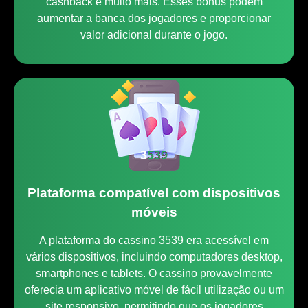
cashback e muito mais. Esses bônus podem
aumentar a banca dos jogadores e proporcionar
valor adicional durante o jogo.
Plataforma compatível com dispositivos
móveis
A plataforma do cassino 3539 era acessível em
vários dispositivos, incluindo computadores desktop,
smartphones e tablets. O cassino provavelmente
oferecia um aplicativo móvel de fácil utilização ou um
site responsivo, permitindo que os jogadores