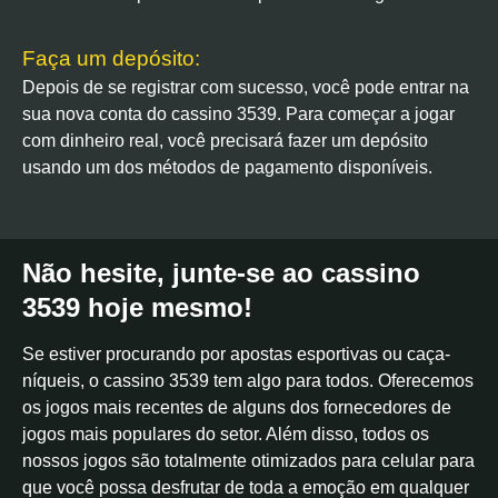
Faça um depósito:
Depois de se registrar com sucesso, você pode entrar na
sua nova conta do cassino 3539. Para começar a jogar
com dinheiro real, você precisará fazer um depósito
usando um dos métodos de pagamento disponíveis.
Não hesite, junte-se ao cassino
3539 hoje mesmo!
Se estiver procurando por apostas esportivas ou caça-
níqueis, o cassino 3539 tem algo para todos. Oferecemos
os jogos mais recentes de alguns dos fornecedores de
jogos mais populares do setor. Além disso, todos os
nossos jogos são totalmente otimizados para celular para
que você possa desfrutar de toda a emoção em qualquer