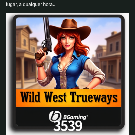
lugar, a qualquer hora..