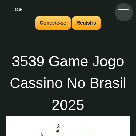
Conecte-se
Registro
3539 Game Jogo
Cassino No Brasil
2025