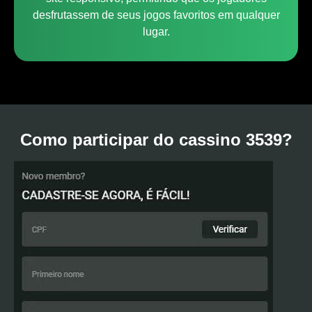
desfrutassem de seus jogos favoritos em qualquer
lugar.
Como participar do cassino 3539?