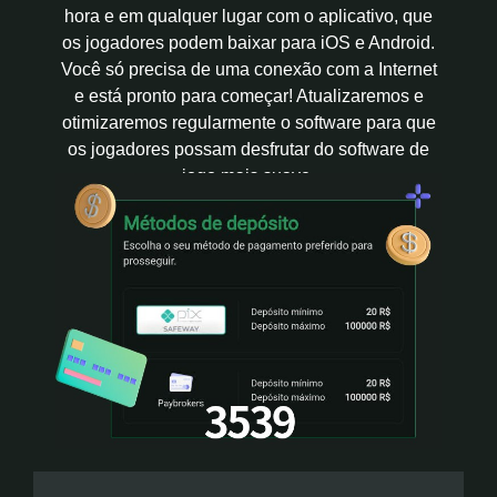
hora e em qualquer lugar com o aplicativo, que
os jogadores podem baixar para iOS e Android.
Você só precisa de uma conexão com a Internet
e está pronto para começar! Atualizaremos e
otimizaremos regularmente o software para que
os jogadores possam desfrutar do software de
jogo mais suave.