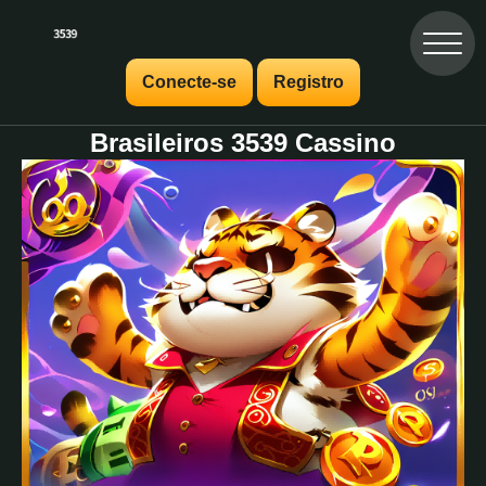
Conecte-se
Registro
Brasileiros 3539 Cassino