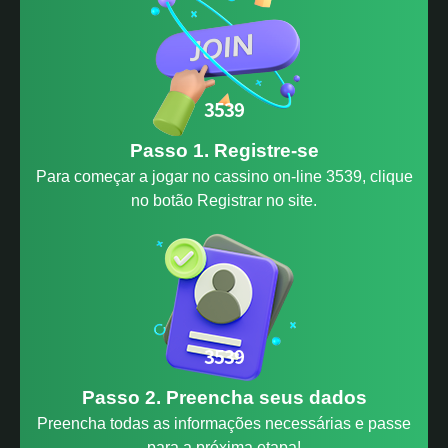
Passo 1. Registre-se
Para começar a jogar no cassino on-line 3539, clique
no botão Registrar no site.
Passo 2. Preencha seus dados
Preencha todas as informações necessárias e passe
para a próxima etapa!