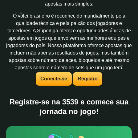
apostas mais simples.
O vôlei brasileiro é reconhecido mundialmente pela
qualidade técnica e pela paixão dos jogadores e
torcedores. A Superliga oferece oportunidades únicas de
apostas em jogos que envolvem as melhores equipes e
jogadores do país. Nossa plataforma oferece apostas que
incluem não apenas resultados de jogos, mas também
apostas sobre número de aces, bloqueios e até mesmo
apostas sobre o número de sets que um jogo terá.
Conecte-se
Registro
Registre-se na 3539 e comece sua
jornada no jogo!