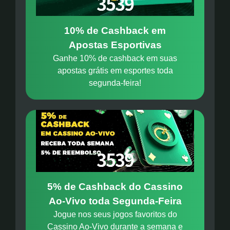
10% de Cashback em
Apostas Esportivas
Ganhe 10% de cashback em suas
apostas grátis em esportes toda
segunda-feira!
5% de Cashback do Cassino
Ao-Vivo toda Segunda-Feira
Jogue nos seus jogos favoritos do
Cassino Ao-Vivo durante a semana e