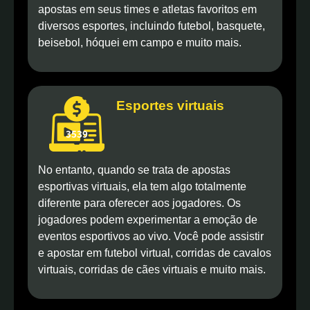
apostas em seus times e atletas favoritos em
diversos esportes, incluindo futebol, basquete,
beisebol, hóquei em campo e muito mais.
Esportes virtuais
No entanto, quando se trata de apostas
esportivas virtuais, ela tem algo totalmente
diferente para oferecer aos jogadores. Os
jogadores podem experimentar a emoção de
eventos esportivos ao vivo. Você pode assistir
e apostar em futebol virtual, corridas de cavalos
virtuais, corridas de cães virtuais e muito mais.