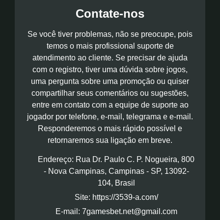
Contate-nos
Se você tiver problemas, não se preocupe, pois
temos o mais profissional suporte de
atendimento ao cliente. Se precisar de ajuda
com o registro, tiver uma dúvida sobre jogos,
uma pergunta sobre uma promoção ou quiser
compartilhar seus comentários ou sugestões,
entre em contato com a equipe de suporte ao
jogador por telefone, e-mail, telegrama e e-mail.
Responderemos o mais rápido possível e
retornaremos sua ligação em breve.
Endereço: Rua Dr. Paulo C. P. Nogueira, 800
- Nova Campinas, Campinas - SP, 13092-
104, Brasil
Site: https://3539-a.com/
E-mail:
7gamesbet.net@gmail.com