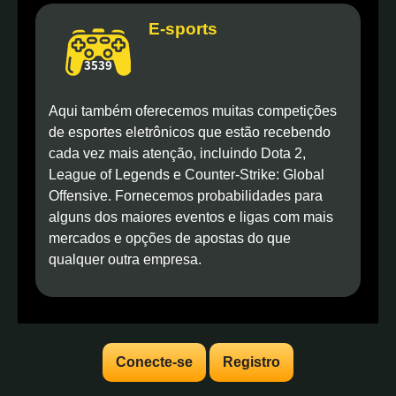
E-sports
Aqui também oferecemos muitas competições
de esportes eletrônicos que estão recebendo
cada vez mais atenção, incluindo Dota 2,
League of Legends e Counter-Strike: Global
Offensive. Fornecemos probabilidades para
alguns dos maiores eventos e ligas com mais
mercados e opções de apostas do que
qualquer outra empresa.
Conecte-se
Registro