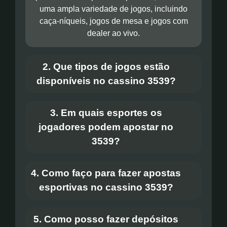
uma ampla variedade de jogos, incluindo
caça-níqueis, jogos de mesa e jogos com
dealer ao vivo.
2. Que tipos de jogos estão
disponíveis no cassino 3539?
3. Em quais esportes os
jogadores podem apostar no
3539?
4. Como faço para fazer apostas
esportivas no cassino 3539?
5. Como posso fazer depósitos