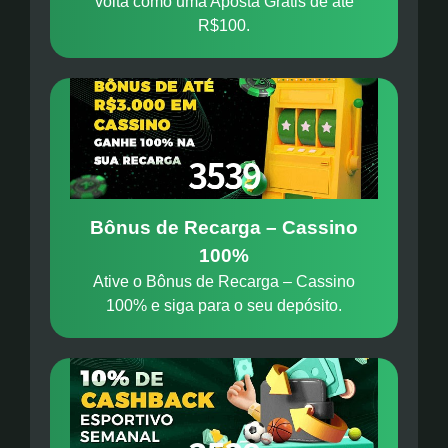
volta como uma Aposta Grátis de até
R$100.
Bônus de Recarga – Cassino
100%
Ative o Bônus de Recarga – Cassino
100% e siga para o seu depósito.