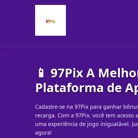
📱 97Pix A Melho
Plataforma de A
Cadastre-se na 97Pix para ganhar bônu
recarga. Com a 97Pix, você tem acesso a
uma experiência de jogo inigualável. J
agora!