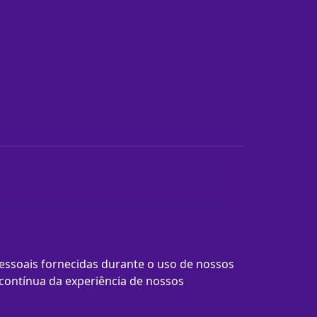
essoais fornecidas durante o uso de nossos
 contínua da experiência de nossos