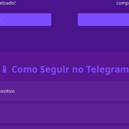
lizado!
compa
e
📱 Como Seguir no Telegram
ositivo