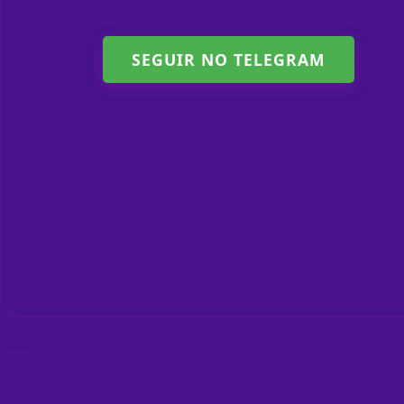
SEGUIR NO TELEGRAM