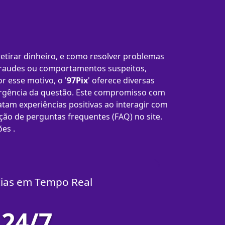
etirar dinheiro, e como resolver problemas
 fraudes ou comportamentos suspeitos,
 esse motivo, o '
97Pix
' oferece diversas
 urgência da questão. Este compromisso com
atam experiências positivas ao interagir com
eção de perguntas frequentes (FAQ) no site.
es .
cias em Tempo Real
24/7