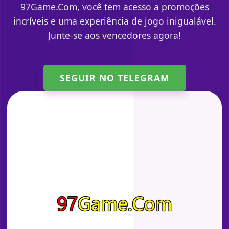
97Game.Com, você tem acesso a promoções
incríveis e uma experiência de jogo inigualável.
Junte-se aos vencedores agora!
SEGUIR NO TELEGRAM