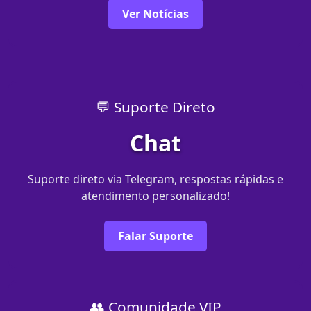
Ver Notícias
💬 Suporte Direto
Chat
Suporte direto via Telegram, respostas rápidas e
atendimento personalizado!
Falar Suporte
👥 Comunidade VIP