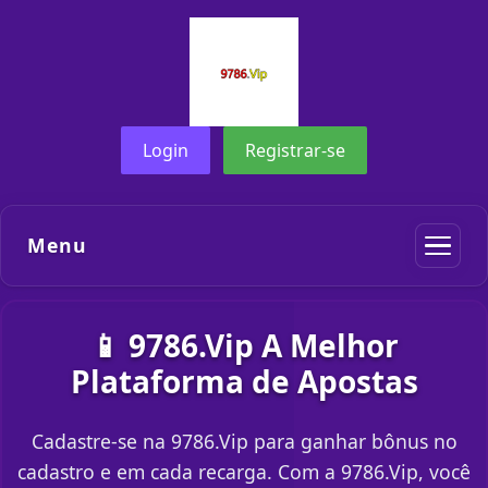
Login
Registrar-se
Menu
📱 9786.Vip A Melhor
Plataforma de Apostas
Cadastre-se na 9786.Vip para ganhar bônus no
cadastro e em cada recarga. Com a 9786.Vip, você