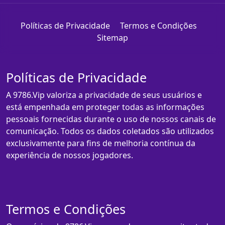
Políticas de Privacidade
Termos e Condições
Sitemap
Políticas de Privacidade
A 9786.Vip valoriza a privacidade de seus usuários e
está empenhada em proteger todas as informações
pessoais fornecidas durante o uso de nossos canais de
comunicação. Todos os dados coletados são utilizados
exclusivamente para fins de melhoria contínua da
experiência de nossos jogadores.
Termos e Condições