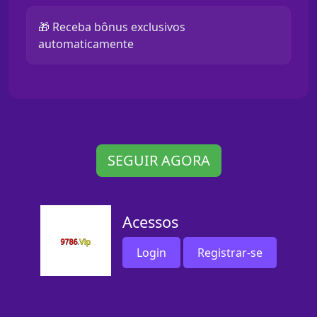
🎁 Receba bônus exclusivos
automaticamente
SEGUIR AGORA
Acessos
Login
Registrar-se