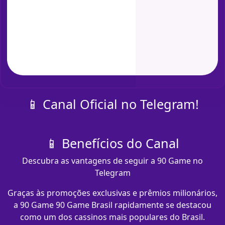
📱 Canal Oficial no Telegram!
📱 Benefícios do Canal
Descubra as vantagens de seguir a 90 Game no
Telegram
Graças às promoções exclusivas e prêmios milionários,
a 90 Game 90 Game Brasil rapidamente se destacou
como um dos cassinos mais populares do Brasil.