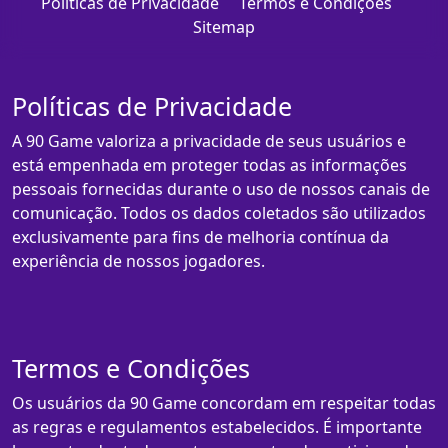
Políticas de Privacidade
Termos e Condições
Sitemap
Políticas de Privacidade
A 90 Game valoriza a privacidade de seus usuários e
está empenhada em proteger todas as informações
pessoais fornecidas durante o uso de nossos canais de
comunicação. Todos os dados coletados são utilizados
exclusivamente para fins de melhoria contínua da
experiência de nossos jogadores.
Termos e Condições
Os usuários da 90 Game concordam em respeitar todas
as regras e regulamentos estabelecidos. É importante