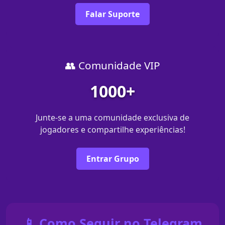
Falar Suporte
👥 Comunidade VIP
1000+
Junte-se a uma comunidade exclusiva de
jogadores e compartilhe experiências!
Entrar Grupo
📱 Como Seguir no Telegram