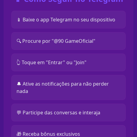
📱 Baixe o app Telegram no seu dispositivo
🔍 Procure por "@90 GameOficial"
👆 Toque em "Entrar" ou "Join"
🔔 Ative as notificações para não perder
nada
💬 Participe das conversas e interaja
🎁 Receba bônus exclusivos