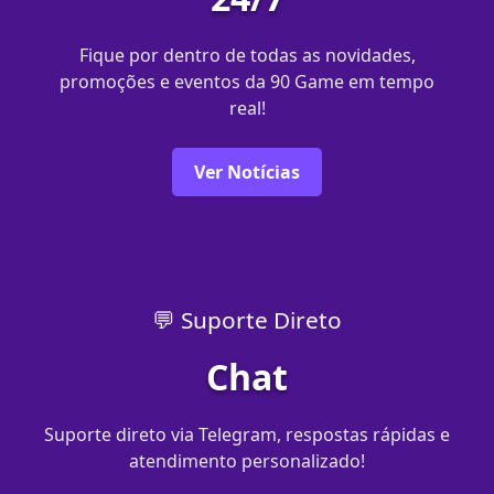
Fique por dentro de todas as novidades,
promoções e eventos da 90 Game em tempo
real!
Ver Notícias
💬 Suporte Direto
Chat
Suporte direto via Telegram, respostas rápidas e
atendimento personalizado!