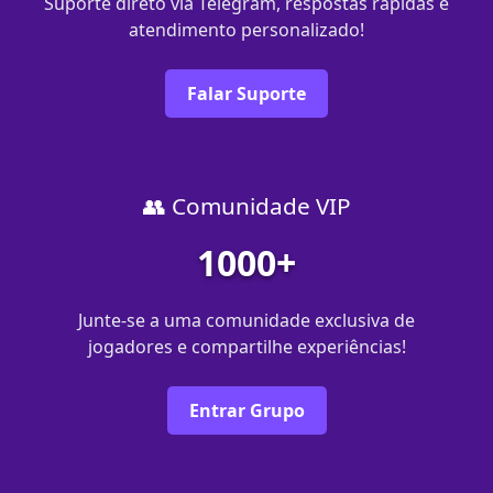
Suporte direto via Telegram, respostas rápidas e
atendimento personalizado!
Falar Suporte
👥 Comunidade VIP
1000+
Junte-se a uma comunidade exclusiva de
jogadores e compartilhe experiências!
Entrar Grupo