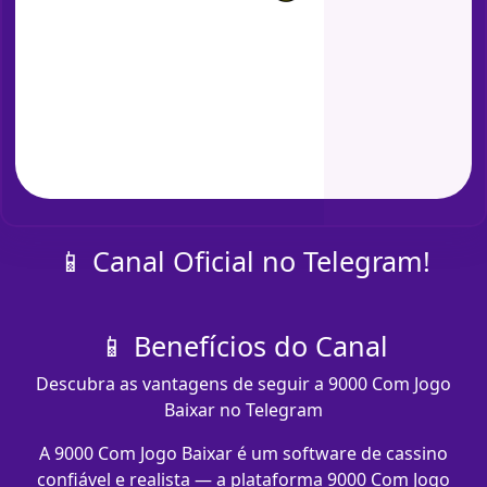
📱 Canal Oficial no Telegram!
📱 Benefícios do Canal
Descubra as vantagens de seguir a 9000 Com Jogo
Baixar no Telegram
A 9000 Com Jogo Baixar é um software de cassino
confiável e realista — a plataforma 9000 Com Jogo