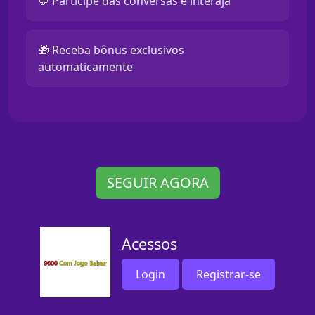
💬 Participe das conversas e interaja
🎁 Receba bônus exclusivos
automaticamente
SEGUIR AGORA
Acessos
Login
Registrar-se