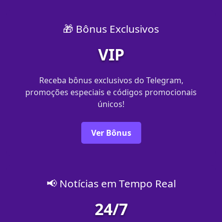
🎁 Bônus Exclusivos
VIP
Receba bônus exclusivos do Telegram,
promoções especiais e códigos promocionais
únicos!
Ver Bônus
📢 Notícias em Tempo Real
24/7