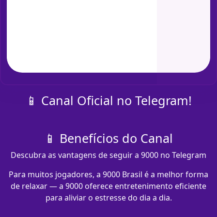
📱 Canal Oficial no Telegram!
📱 Benefícios do Canal
Descubra as vantagens de seguir a 9000 no Telegram
Para muitos jogadores, a 9000 Brasil é a melhor forma
de relaxar — a 9000 oferece entretenimento eficiente
para aliviar o estresse do dia a dia.