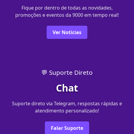
Fique por dentro de todas as novidades,
promoções e eventos da 9000 em tempo real!
Ver Notícias
💬 Suporte Direto
Chat
Suporte direto via Telegram, respostas rápidas e
atendimento personalizado!
Falar Suporte