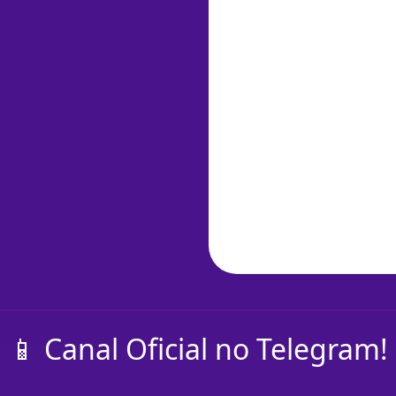
📱 Canal Oficial no Telegram!