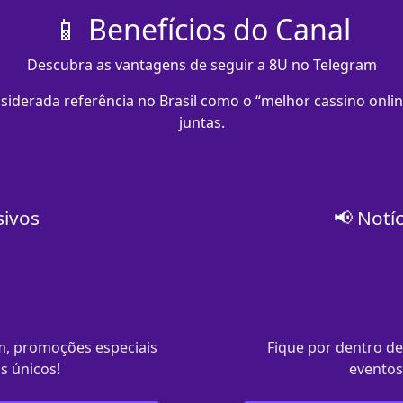
📱 Benefícios do Canal
Descubra as vantagens de seguir a 8U no Telegram
nsiderada referência no Brasil como o “melhor cassino on
juntas.
sivos
📢 Notí
m, promoções especiais
Fique por dentro d
s únicos!
eventos