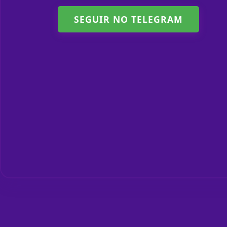
SEGUIR NO TELEGRAM