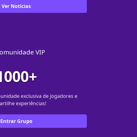
Ver Notícias
Comunidade VIP
1000+
unidade exclusiva de jogadores e
rtilhe experiências!
Entrar Grupo