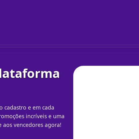
Plataforma
o cadastro e em cada
romoções incríveis e uma
se aos vencedores agora!