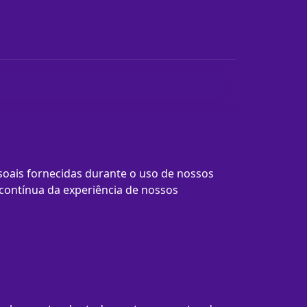
soais fornecidas durante o uso de nossos
 contínua da experiência de nossos