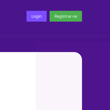
Login
Registrar-se