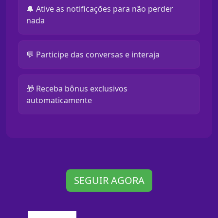
🔔 Ative as notificações para não perder
nada
💬 Participe das conversas e interaja
🎁 Receba bônus exclusivos
automaticamente
SEGUIR AGORA