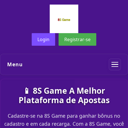
Login
Registrar-se
Menu
📱 8S Game A Melhor
Plataforma de Apostas
Cadastre-se na 8S Game para ganhar bônus no
cadastro e em cada recarga. Com a 8S Game, você