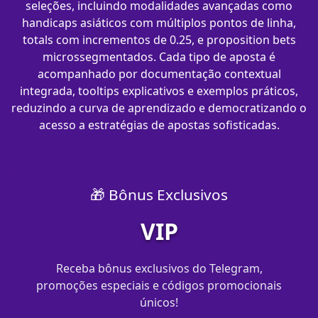
seleções, incluindo modalidades avançadas como
handicaps asiáticos com múltiplos pontos de linha,
totals com incrementos de 0.25, e proposition bets
microssegmentados. Cada tipo de aposta é
acompanhado por documentação contextual
integrada, tooltips explicativos e exemplos práticos,
reduzindo a curva de aprendizado e democratizando o
acesso a estratégias de apostas sofisticadas.
🎁 Bônus Exclusivos
VIP
Receba bônus exclusivos do Telegram,
promoções especiais e códigos promocionais
únicos!