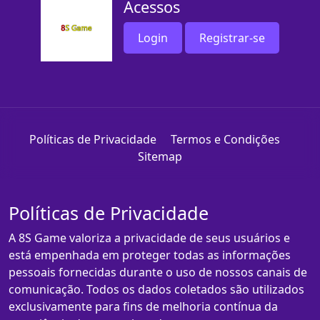
Acessos
Login
Registrar-se
Políticas de Privacidade
Termos e Condições
Sitemap
Políticas de Privacidade
A 8S Game valoriza a privacidade de seus usuários e
está empenhada em proteger todas as informações
pessoais fornecidas durante o uso de nossos canais de
comunicação. Todos os dados coletados são utilizados
exclusivamente para fins de melhoria contínua da