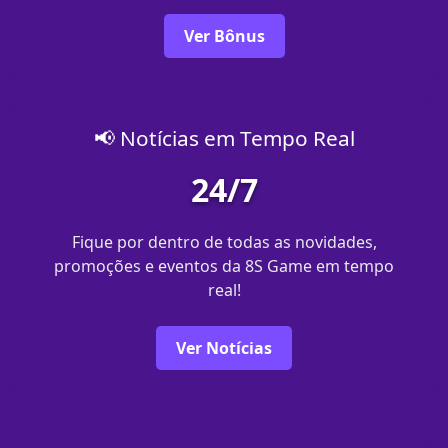
Ver Bônus
📢 Notícias em Tempo Real
24/7
Fique por dentro de todas as novidades,
promoções e eventos da 8S Game em tempo
real!
Ver Notícias