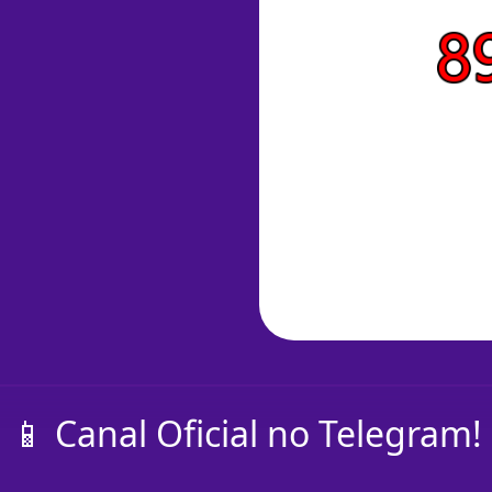
📱 Canal Oficial no Telegram!