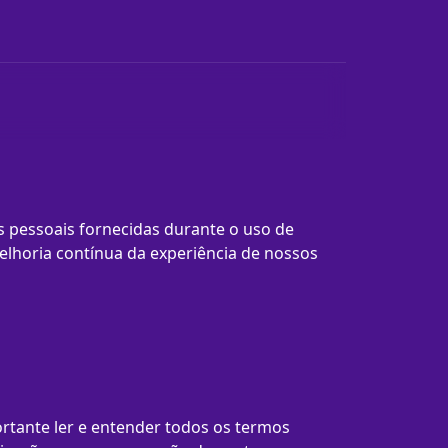
s pessoais fornecidas durante o uso de
elhoria contínua da experiência de nossos
rtante ler e entender todos os termos