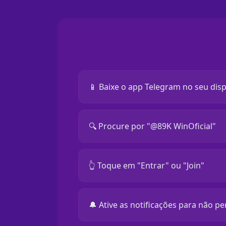
📱 Baixe o app Telegram no seu disp
🔍 Procure por "@89K WinOficial"
👆 Toque em "Entrar" ou "Join"
🔔 Ative as notificações para não p