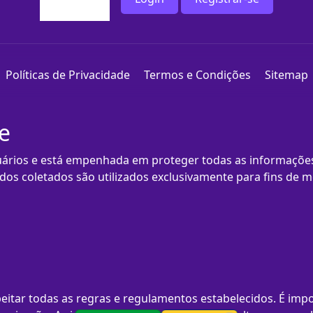
Políticas de Privacidade
Termos e Condições
Sitemap
de
suários e está empenhada em proteger todas as informaçõe
os coletados são utilizados exclusivamente para fins de m
tar todas as regras e regulamentos estabelecidos. É impo