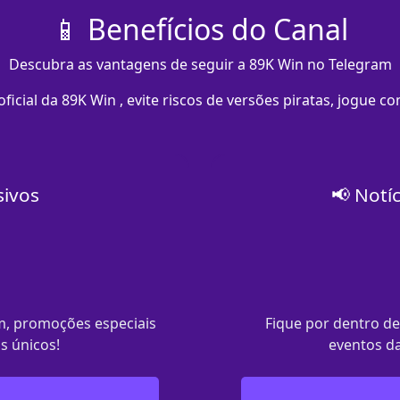
📱 Benefícios do Canal
Descubra as vantagens de seguir a 89K Win no Telegram
ficial da 89K Win , evite riscos de versões piratas, jogue c
sivos
📢 Notí
m, promoções especiais
Fique por dentro d
s únicos!
eventos d