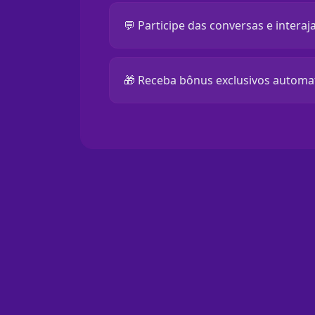
💬 Participe das conversas e interaj
🎁 Receba bônus exclusivos autom