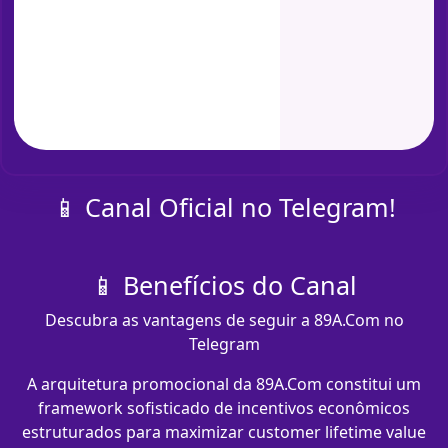
📱 Canal Oficial no Telegram!
📱 Benefícios do Canal
Descubra as vantagens de seguir a 89A.Com no
Telegram
A arquitetura promocional da 89A.Com constitui um
framework sofisticado de incentivos econômicos
estruturados para maximizar customer lifetime value