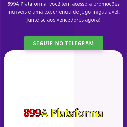
899A Plataforma, você tem acesso a promoções
incríveis e uma experiência de jogo inigualável.
Junte-se aos vencedores agora!
SEGUIR NO TELEGRAM