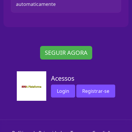
automaticamente
SEGUIR AGORA
Acessos
Login
Registrar-se