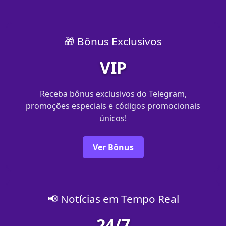
🎁 Bônus Exclusivos
VIP
Receba bônus exclusivos do Telegram,
promoções especiais e códigos promocionais
únicos!
Ver Bônus
📢 Notícias em Tempo Real
24/7