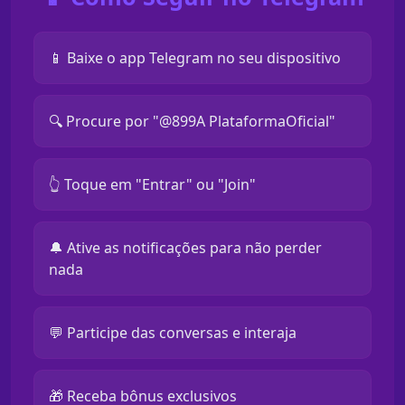
📱 Baixe o app Telegram no seu dispositivo
🔍 Procure por "@899A PlataformaOficial"
👆 Toque em "Entrar" ou "Join"
🔔 Ative as notificações para não perder
nada
💬 Participe das conversas e interaja
🎁 Receba bônus exclusivos