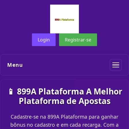
Login
Registrar-se
Menu
📱 899A Plataforma A Melhor
Plataforma de Apostas
Cadastre-se na 899A Plataforma para ganhar
bônus no cadastro e em cada recarga. Com a