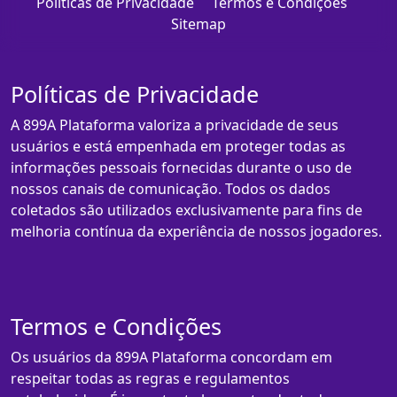
Políticas de Privacidade
Termos e Condições
Sitemap
Políticas de Privacidade
A 899A Plataforma valoriza a privacidade de seus
usuários e está empenhada em proteger todas as
informações pessoais fornecidas durante o uso de
nossos canais de comunicação. Todos os dados
coletados são utilizados exclusivamente para fins de
melhoria contínua da experiência de nossos jogadores.
Termos e Condições
Os usuários da 899A Plataforma concordam em
respeitar todas as regras e regulamentos