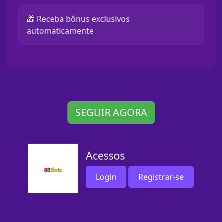
🎁 Receba bônus exclusivos
automaticamente
SEGUIR AGORA
Acessos
Login
Registrar-se