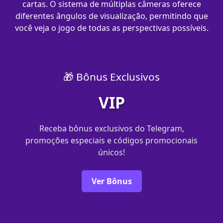
cartas. O sistema de múltiplas câmeras oferece
diferentes ângulos de visualização, permitindo que
você veja o jogo de todas as perspectivas possíveis.
🎁 Bônus Exclusivos
VIP
Receba bônus exclusivos do Telegram,
promoções especiais e códigos promocionais
únicos!
Ver Bônus