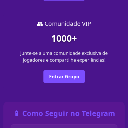
👥 Comunidade VIP
1000+
Junte-se a uma comunidade exclusiva de
jogadores e compartilhe experiências!
Entrar Grupo
📱 Como Seguir no Telegram