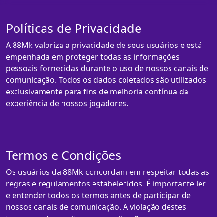
Políticas de Privacidade
A 88Mk valoriza a privacidade de seus usuários e está
empenhada em proteger todas as informações
pessoais fornecidas durante o uso de nossos canais de
comunicação. Todos os dados coletados são utilizados
exclusivamente para fins de melhoria contínua da
experiência de nossos jogadores.
Termos e Condições
Os usuários da 88Mk concordam em respeitar todas as
regras e regulamentos estabelecidos. É importante ler
e entender todos os termos antes de participar de
nossos canais de comunicação. A violação destes