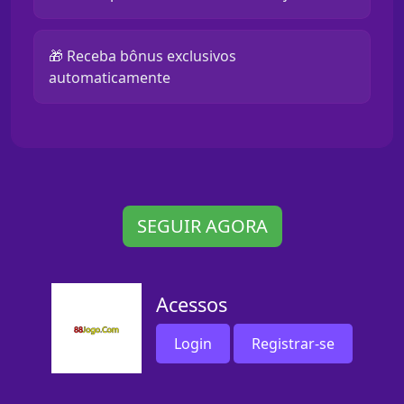
🎁 Receba bônus exclusivos
automaticamente
SEGUIR AGORA
Acessos
Login
Registrar-se