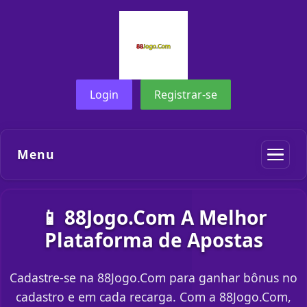
Login
Registrar-se
Menu
📱 88Jogo.Com A Melhor
Plataforma de Apostas
Cadastre-se na 88Jogo.Com para ganhar bônus no
cadastro e em cada recarga. Com a 88Jogo.Com,