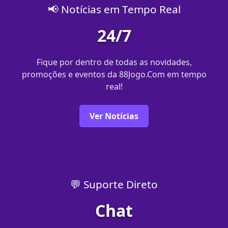
📢 Notícias em Tempo Real
24/7
Fique por dentro de todas as novidades,
promoções e eventos da 88Jogo.Com em tempo
real!
Ver Notícias
💬 Suporte Direto
Chat