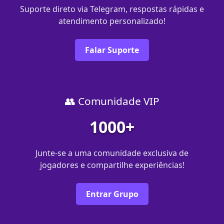
Suporte direto via Telegram, respostas rápidas e
atendimento personalizado!
Falar Suporte
👥 Comunidade VIP
1000+
Junte-se a uma comunidade exclusiva de
jogadores e compartilhe experiências!
Entrar Grupo