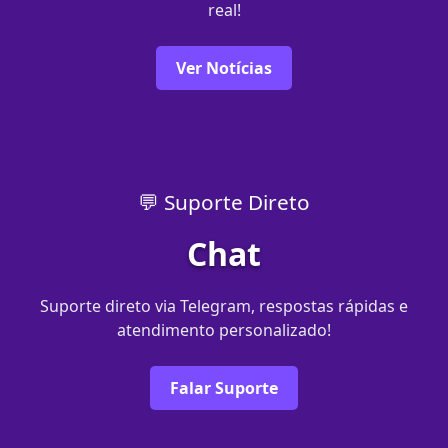
real!
Ver Notícias
💬 Suporte Direto
Chat
Suporte direto via Telegram, respostas rápidas e
atendimento personalizado!
Falar Suporte