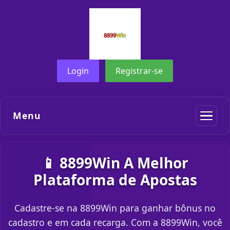
Login
Registrar-se
Menu
📱 8899Win A Melhor
Plataforma de Apostas
Cadastre-se na 8899Win para ganhar bônus no
cadastro e em cada recarga. Com a 8899Win, você