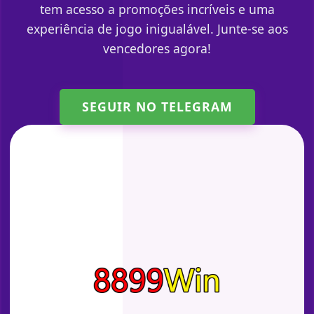
tem acesso a promoções incríveis e uma
experiência de jogo inigualável. Junte-se aos
vencedores agora!
SEGUIR NO TELEGRAM