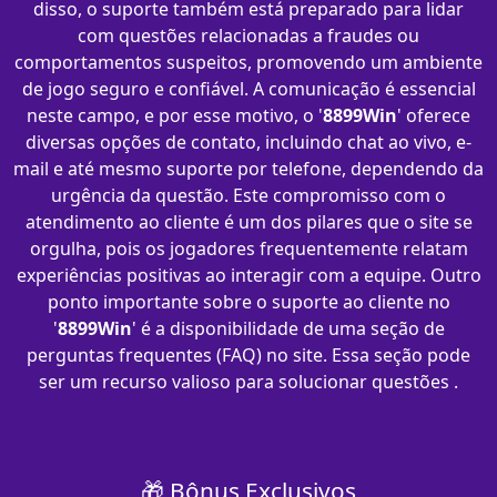
disso, o suporte também está preparado para lidar
com questões relacionadas a fraudes ou
comportamentos suspeitos, promovendo um ambiente
de jogo seguro e confiável. A comunicação é essencial
neste campo, e por esse motivo, o '
8899Win
' oferece
diversas opções de contato, incluindo chat ao vivo, e-
mail e até mesmo suporte por telefone, dependendo da
urgência da questão. Este compromisso com o
atendimento ao cliente é um dos pilares que o site se
orgulha, pois os jogadores frequentemente relatam
experiências positivas ao interagir com a equipe. Outro
ponto importante sobre o suporte ao cliente no
'
8899Win
' é a disponibilidade de uma seção de
perguntas frequentes (FAQ) no site. Essa seção pode
ser um recurso valioso para solucionar questões .
🎁 Bônus Exclusivos