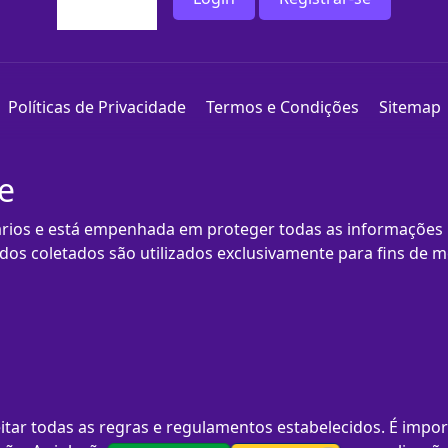
Políticas de Privacidade
Termos e Condições
Sitemap
de
uários e está empenhada em proteger todas as informações 
os coletados são utilizados exclusivamente para fins de m
ar todas as regras e regulamentos estabelecidos. É impor