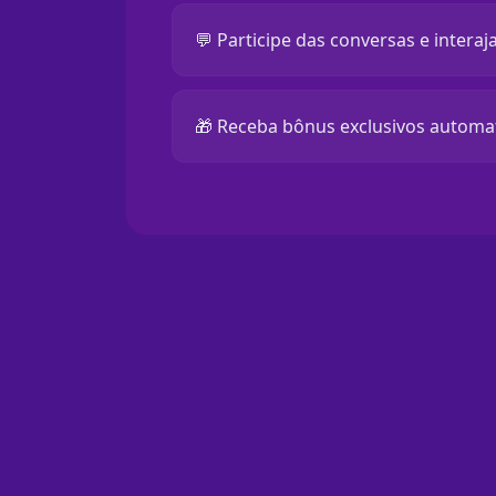
💬 Participe das conversas e interaj
🎁 Receba bônus exclusivos autom