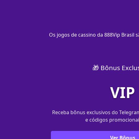
Os jogos de cassino da 888Vip Brasil 
🎁 Bônus Exclu
VIP
Receba bônus exclusivos do Telegra
e códigos promocionai
Ver Bônus