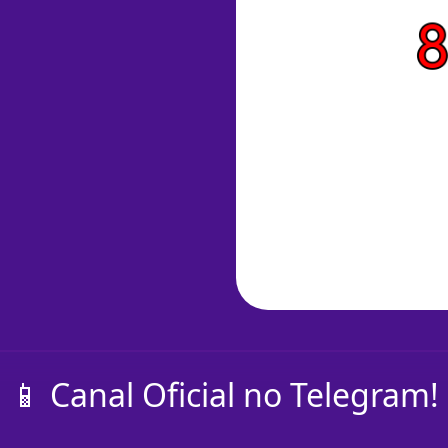
📱 Canal Oficial no Telegram!