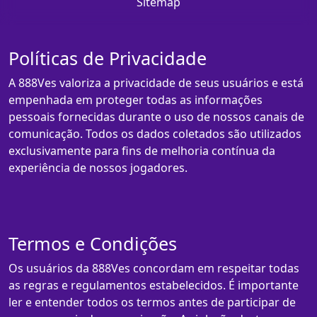
Sitemap
Políticas de Privacidade
A 888Ves valoriza a privacidade de seus usuários e está
empenhada em proteger todas as informações
pessoais fornecidas durante o uso de nossos canais de
comunicação. Todos os dados coletados são utilizados
exclusivamente para fins de melhoria contínua da
experiência de nossos jogadores.
Termos e Condições
Os usuários da 888Ves concordam em respeitar todas
as regras e regulamentos estabelecidos. É importante
ler e entender todos os termos antes de participar de