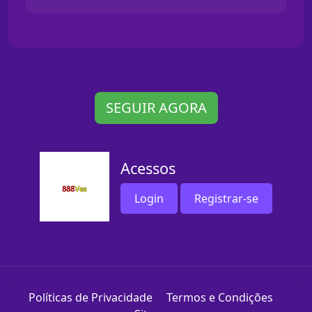
SEGUIR AGORA
Acessos
Login
Registrar-se
Políticas de Privacidade
Termos e Condições