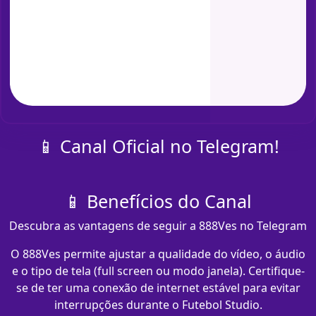
📱 Canal Oficial no Telegram!
📱 Benefícios do Canal
Descubra as vantagens de seguir a 888Ves no Telegram
O 888Ves permite ajustar a qualidade do vídeo, o áudio
e o tipo de tela (full screen ou modo janela). Certifique-
se de ter uma conexão de internet estável para evitar
interrupções durante o Futebol Studio.