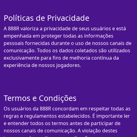
Políticas de Privacidade
A 888R valoriza a privacidade de seus usuários e está
empenhada em proteger todas as informações
pessoais fornecidas durante o uso de nossos canais de
comunicação. Todos os dados coletados são utilizados
exclusivamente para fins de melhoria contínua da
experiência de nossos jogadores.
Termos e Condições
Os usuários da 888R concordam em respeitar todas as
regras e regulamentos estabelecidos. É importante ler
e entender todos os termos antes de participar de
nossos canais de comunicação. A violação destes