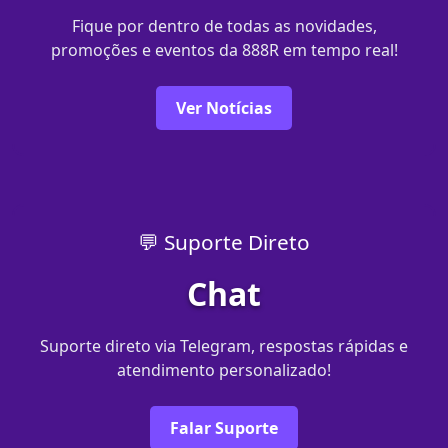
Fique por dentro de todas as novidades,
promoções e eventos da 888R em tempo real!
Ver Notícias
💬 Suporte Direto
Chat
Suporte direto via Telegram, respostas rápidas e
atendimento personalizado!
Falar Suporte