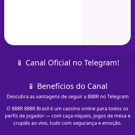
📱 Canal Oficial no Telegram!
📱 Benefícios do Canal
Descubra as vantagens de seguir a 888R no Telegram
O 888R 888R Brasil é um cassino online para todos os
perfis de jogador — com caça-níqueis, jogos de mesa e
crupiês ao vivo, tudo com segurança e emoção.