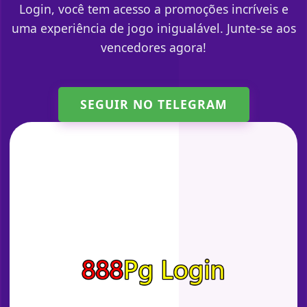
Login, você tem acesso a promoções incríveis e
uma experiência de jogo inigualável. Junte-se aos
vencedores agora!
SEGUIR NO TELEGRAM