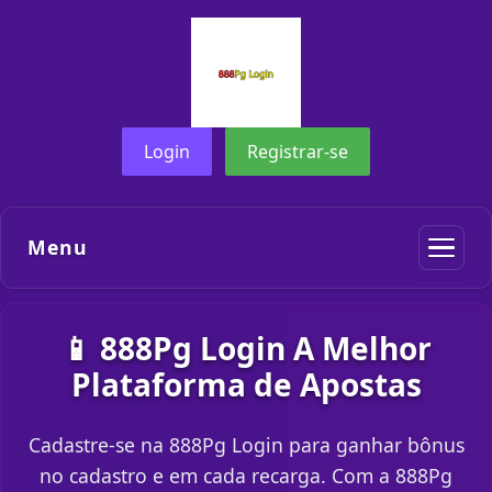
Login
Registrar-se
Menu
📱 888Pg Login A Melhor
Plataforma de Apostas
Cadastre-se na 888Pg Login para ganhar bônus
no cadastro e em cada recarga. Com a 888Pg