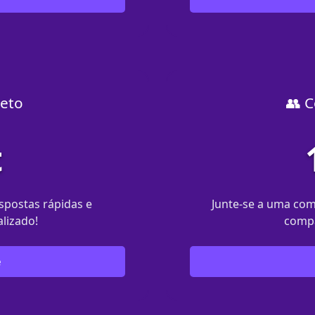
reto
👥 
t
espostas rápidas e
Junte-se a uma com
lizado!
compa
e