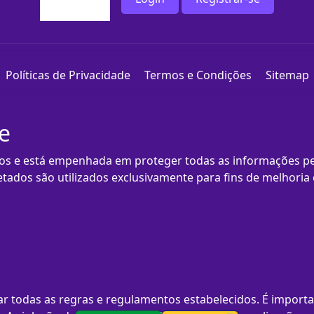
Políticas de Privacidade
Termos e Condições
Sitemap
de
rios e está empenhada em proteger todas as informações p
tados são utilizados exclusivamente para fins de melhoria
 todas as regras e regulamentos estabelecidos. É importa