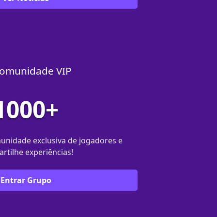
Comunidade VIP
1000+
unidade exclusiva de jogadores e
rtilhe experiências!
Entrar Grupo