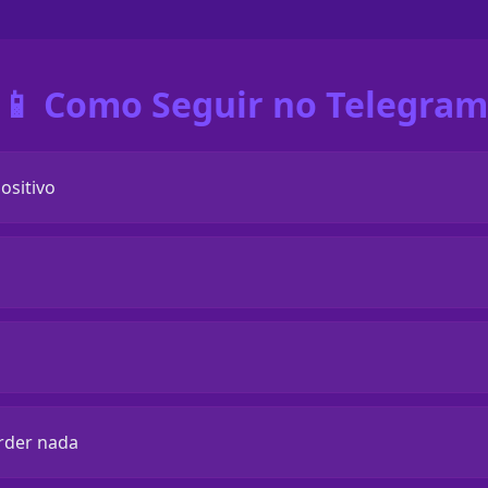
📱 Como Seguir no Telegram
ositivo
erder nada