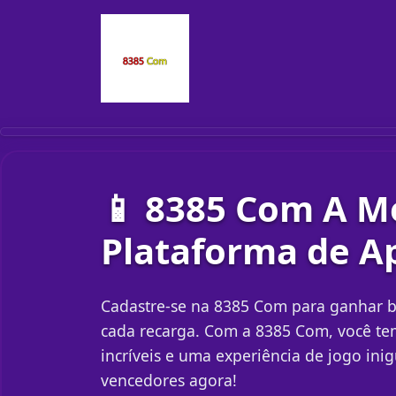
📱 8385 Com A M
Plataforma de A
Cadastre-se na 8385 Com para ganhar 
cada recarga. Com a 8385 Com, você t
incríveis e uma experiência de jogo inig
vencedores agora!