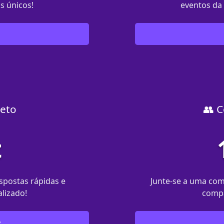
s únicos!
eventos da
reto
👥 
t
espostas rápidas e
Junte-se a uma com
lizado!
compa
e