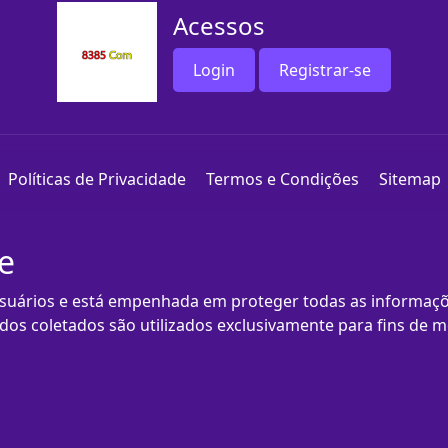
Acessos
Login
Registrar-se
Políticas de Privacidade
Termos e Condições
Sitemap
de
 usuários e está empenhada em proteger todas as informaçõ
os coletados são utilizados exclusivamente para fins de m