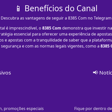
📱 Benefícios do Canal
Descubra as vantagens de seguir a 8385 Com no Telegram
al é imprescindível, o
8385 Com
demonstra que investir n
tégia essencial para oferecer uma experiência de apostas 
os e apostas com a tranquilidade de saber que a platafor
e segurança e com as normas legais vigentes, como a
8385 
sivos
📢 Notí
m, promoções especiais
Fique por dentro d