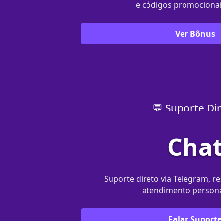
e códigos promocionai
Ver Bônus
💬 Suporte Di
Cha
Suporte direto via Telegram, r
atendimento persona
Falar Suport