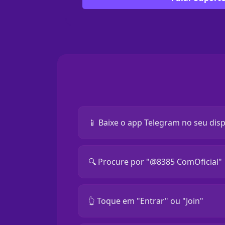
📱 Baixe o app Telegram no seu disp
🔍 Procure por "@8385 ComOficial"
👆 Toque em "Entrar" ou "Join"