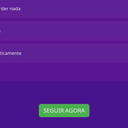
erder nada
a
aticamente
SEGUIR AGORA