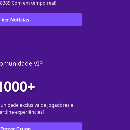
 8385 Com em tempo real!
Ver Notícias
Comunidade VIP
1000+
unidade exclusiva de jogadores e
rtilhe experiências!
Entrar Grupo