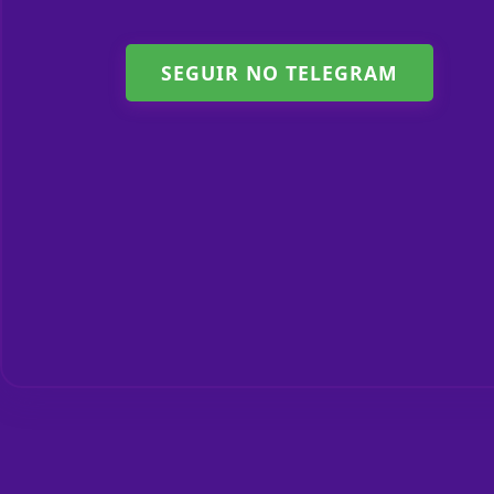
SEGUIR NO TELEGRAM