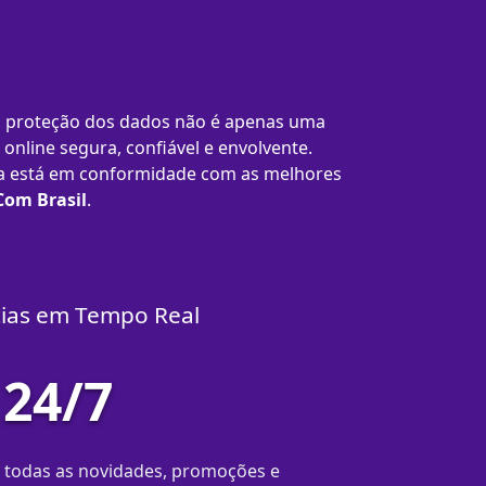
a proteção dos dados não é apenas uma
online segura, confiável e envolvente.
ma está em conformidade com as melhores
Com Brasil
.
cias em Tempo Real
24/7
e todas as novidades, promoções e