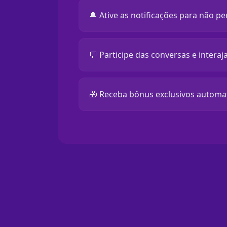
🔔 Ative as notificações para não p
💬 Participe das conversas e interaj
🎁 Receba bônus exclusivos autom