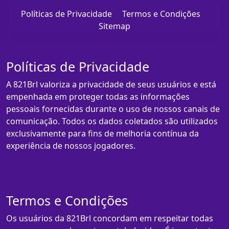
Políticas de Privacidade
Termos e Condições
Sitemap
Políticas de Privacidade
A 821Brl valoriza a privacidade de seus usuários e está
empenhada em proteger todas as informações
pessoais fornecidas durante o uso de nossos canais de
comunicação. Todos os dados coletados são utilizados
exclusivamente para fins de melhoria contínua da
experiência de nossos jogadores.
Termos e Condições
Os usuários da 821Brl concordam em respeitar todas