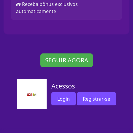
🎁 Receba bônus exclusivos
automaticamente
SEGUIR AGORA
Acessos
Login
Registrar-se