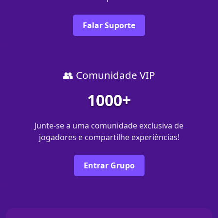
Falar Suporte
👥 Comunidade VIP
1000+
Junte-se a uma comunidade exclusiva de
jogadores e compartilhe experiências!
Entrar Grupo