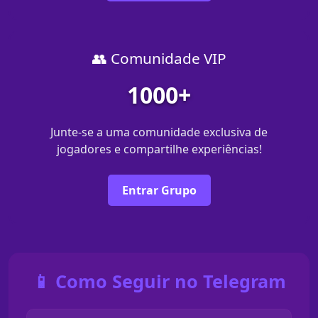
👥 Comunidade VIP
1000+
Junte-se a uma comunidade exclusiva de
jogadores e compartilhe experiências!
Entrar Grupo
📱 Como Seguir no Telegram