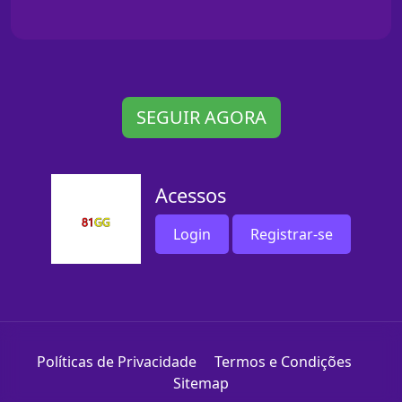
SEGUIR AGORA
Acessos
Login
Registrar-se
Políticas de Privacidade
Termos e Condições
Sitemap