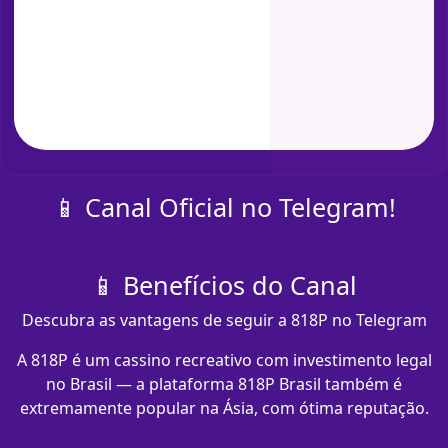
📱 Canal Oficial no Telegram!
📱 Benefícios do Canal
Descubra as vantagens de seguir a 818P no Telegram
A 818P é um cassino recreativo com investimento legal
no Brasil — a plataforma 818P Brasil também é
extremamente popular na Ásia, com ótima reputação.