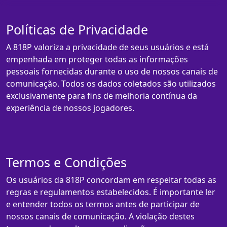
Políticas de Privacidade
A 818P valoriza a privacidade de seus usuários e está
empenhada em proteger todas as informações
pessoais fornecidas durante o uso de nossos canais de
comunicação. Todos os dados coletados são utilizados
exclusivamente para fins de melhoria contínua da
experiência de nossos jogadores.
Termos e Condições
Os usuários da 818P concordam em respeitar todas as
regras e regulamentos estabelecidos. É importante ler
e entender todos os termos antes de participar de
nossos canais de comunicação. A violação destes