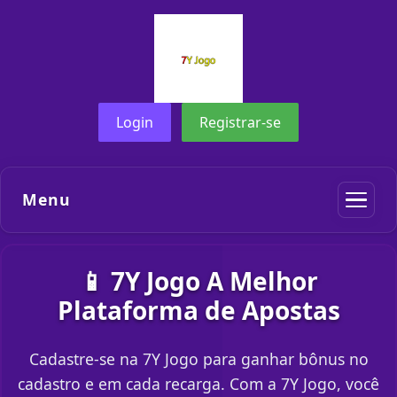
Login
Registrar-se
Menu
📱 7Y Jogo A Melhor
Plataforma de Apostas
Cadastre-se na 7Y Jogo para ganhar bônus no
cadastro e em cada recarga. Com a 7Y Jogo, você