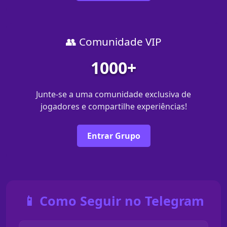
👥 Comunidade VIP
1000+
Junte-se a uma comunidade exclusiva de
jogadores e compartilhe experiências!
Entrar Grupo
📱 Como Seguir no Telegram