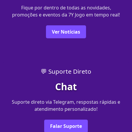
Fique por dentro de todas as novidades,
promoções e eventos da 7Y Jogo em tempo real!
Ver Notícias
💬 Suporte Direto
Chat
Suporte direto via Telegram, respostas rápidas e
atendimento personalizado!
Falar Suporte