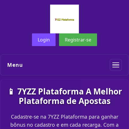
Login
Registrar-se
Menu
📱 7YZZ Plataforma A Melhor
Plataforma de Apostas
Cadastre-se na 7YZZ Plataforma para ganhar
bônus no cadastro e em cada recarga. Com a