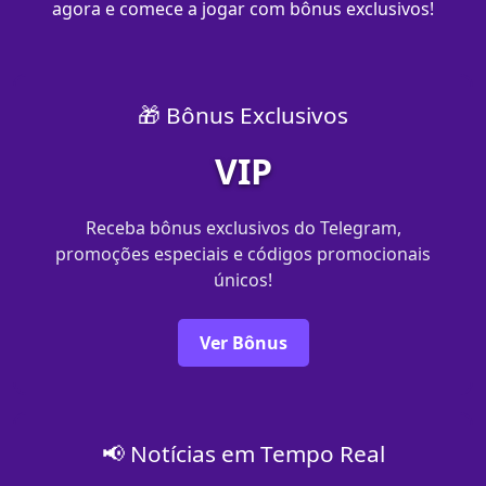
agora e comece a jogar com bônus exclusivos!
🎁 Bônus Exclusivos
VIP
Receba bônus exclusivos do Telegram,
promoções especiais e códigos promocionais
únicos!
Ver Bônus
📢 Notícias em Tempo Real