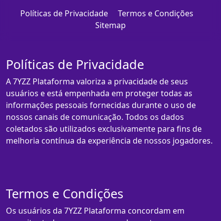
Políticas de Privacidade
Termos e Condições
Sitemap
Políticas de Privacidade
A 7YZZ Plataforma valoriza a privacidade de seus
usuários e está empenhada em proteger todas as
informações pessoais fornecidas durante o uso de
nossos canais de comunicação. Todos os dados
coletados são utilizados exclusivamente para fins de
melhoria contínua da experiência de nossos jogadores.
Termos e Condições
Os usuários da 7YZZ Plataforma concordam em