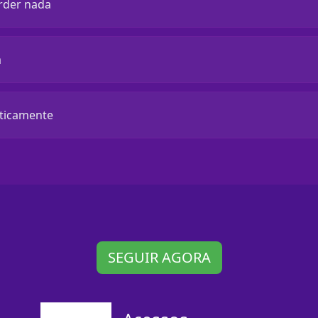
erder nada
a
aticamente
SEGUIR AGORA