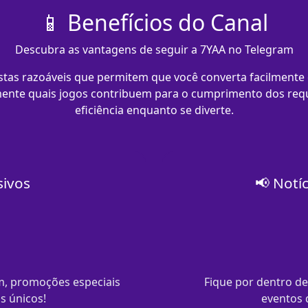
📱 Benefícios do Canal
Descubra as vantagens de seguir a 7YAA no Telegram
ostas razoáveis que permitem que você converta facilmente
ente quais jogos contribuem para o cumprimento dos requi
eficiência enquanto se diverte.
sivos
📢 Notí
m, promoções especiais
Fique por dentro d
s únicos!
eventos 