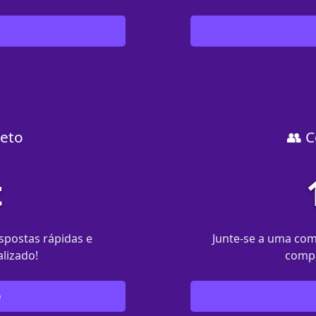
reto
👥 
t
espostas rápidas e
Junte-se a uma com
lizado!
compa
e