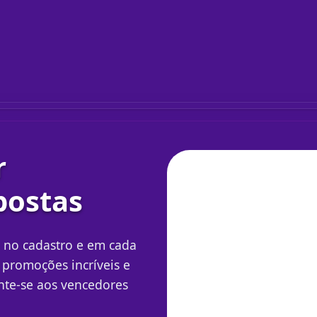
r
postas
 no cadastro e em cada
 promoções incríveis e
unte-se aos vencedores