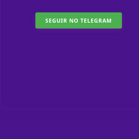
SEGUIR NO TELEGRAM