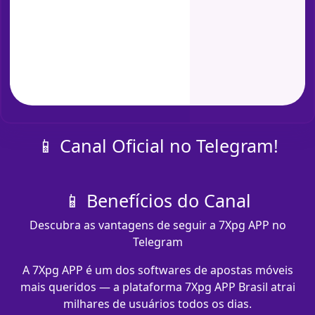
📱 Canal Oficial no Telegram!
📱 Benefícios do Canal
Descubra as vantagens de seguir a 7Xpg APP no
Telegram
A 7Xpg APP é um dos softwares de apostas móveis
mais queridos — a plataforma 7Xpg APP Brasil atrai
milhares de usuários todos os dias.