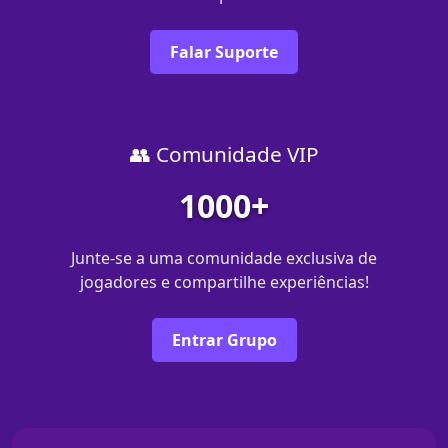
Falar Suporte
👥 Comunidade VIP
1000+
Junte-se a uma comunidade exclusiva de
jogadores e compartilhe experiências!
Entrar Grupo