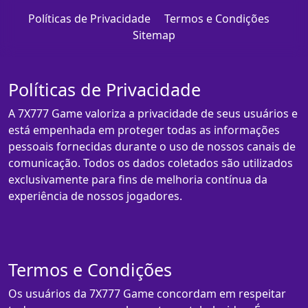
Políticas de Privacidade
Termos e Condições
Sitemap
Políticas de Privacidade
A 7X777 Game valoriza a privacidade de seus usuários e
está empenhada em proteger todas as informações
pessoais fornecidas durante o uso de nossos canais de
comunicação. Todos os dados coletados são utilizados
exclusivamente para fins de melhoria contínua da
experiência de nossos jogadores.
Termos e Condições
Os usuários da 7X777 Game concordam em respeitar