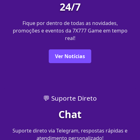
24/7
Fique por dentro de todas as novidades,
promoções e eventos da 7X777 Game em tempo
real!
Ver Notícias
💬 Suporte Direto
Chat
Suporte direto via Telegram, respostas rápidas e
atendimento personalizado!