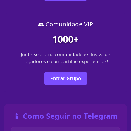
👥 Comunidade VIP
1000+
Junte-se a uma comunidade exclusiva de
jogadores e compartilhe experiências!
Entrar Grupo
📱 Como Seguir no Telegram