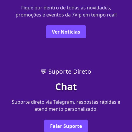
Fique por dentro de todas as novidades,
promoções e eventos da 7Vip em tempo real!
Ver Notícias
💬 Suporte Direto
Chat
Suporte direto via Telegram, respostas rápidas e
atendimento personalizado!
Falar Suporte