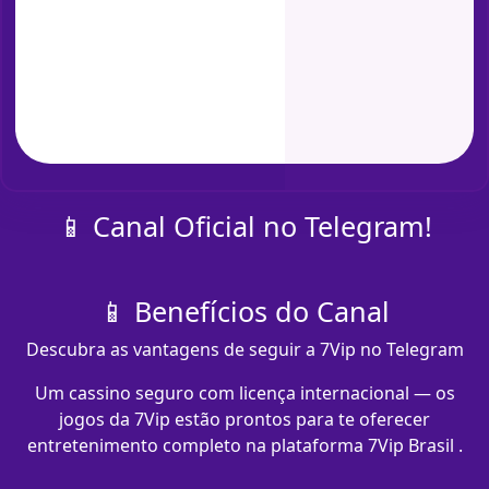
📱 Canal Oficial no Telegram!
📱 Benefícios do Canal
Descubra as vantagens de seguir a 7Vip no Telegram
Um cassino seguro com licença internacional — os
jogos da 7Vip estão prontos para te oferecer
entretenimento completo na plataforma 7Vip Brasil .