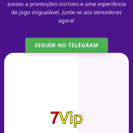
acesso a promoções incríveis e uma experiência
de jogo inigualável. Junte-se aos vencedores
agora!
SEGUIR NO TELEGRAM