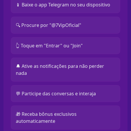
📱 Baixe o app Telegram no seu dispositivo
🔍 Procure por "@7VipOficial"
👆 Toque em "Entrar" ou "Join"
🔔 Ative as notificações para não perder
nada
💬 Participe das conversas e interaja
🎁 Receba bônus exclusivos
automaticamente