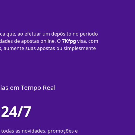
fica que, ao efetuar um depósito no período
dades de apostas online. O
7Kfpg
visa, com
os, aumente suas apostas ou simplesmente
cias em Tempo Real
24/7
e todas as novidades, promoções e