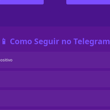
📱 Como Seguir no Telegram
ositivo