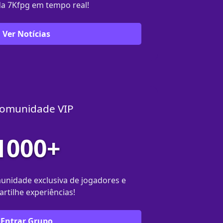
da 7Kfpg em tempo real!
Ver Notícias
Comunidade VIP
1000+
unidade exclusiva de jogadores e
rtilhe experiências!
Entrar Grupo