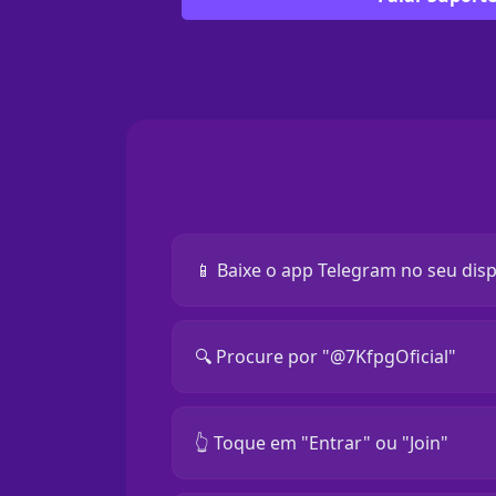
📱 Baixe o app Telegram no seu disp
🔍 Procure por "@7KfpgOficial"
👆 Toque em "Entrar" ou "Join"