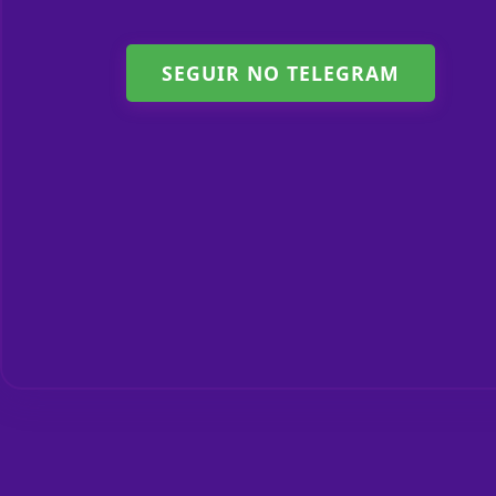
SEGUIR NO TELEGRAM