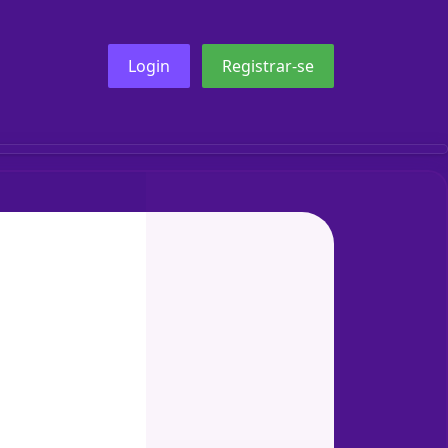
Login
Registrar-se