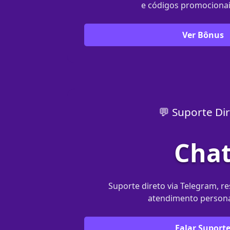
e códigos promocionai
Ver Bônus
💬 Suporte Di
Cha
Suporte direto via Telegram, r
atendimento persona
Falar Suport