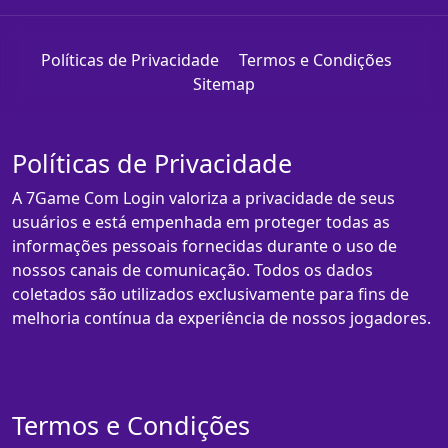
Políticas de Privacidade
Termos e Condições
Sitemap
Políticas de Privacidade
A 7Game Com Login valoriza a privacidade de seus
usuários e está empenhada em proteger todas as
informações pessoais fornecidas durante o uso de
nossos canais de comunicação. Todos os dados
coletados são utilizados exclusivamente para fins de
melhoria contínua da experiência de nossos jogadores.
Termos e Condições