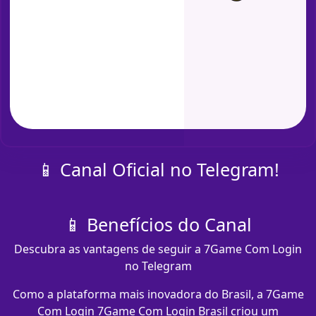
📱 Canal Oficial no Telegram!
📱 Benefícios do Canal
Descubra as vantagens de seguir a 7Game Com Login
no Telegram
Como a plataforma mais inovadora do Brasil, a 7Game
Com Login 7Game Com Login Brasil criou um