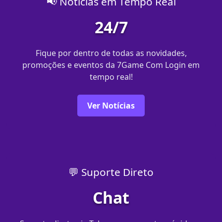
📢 Notícias em Tempo Real
24/7
Fique por dentro de todas as novidades,
promoções e eventos da 7Game Com Login em
tempo real!
Ver Notícias
💬 Suporte Direto
Chat