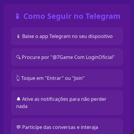
📱 Como Seguir no Telegram
📱 Baixe o app Telegram no seu dispositivo
🔍 Procure por "@7Game Com LoginOficial"
👆 Toque em "Entrar" ou "Join"
🔔 Ative as notificações para não perder
nada
💬 Participe das conversas e interaja