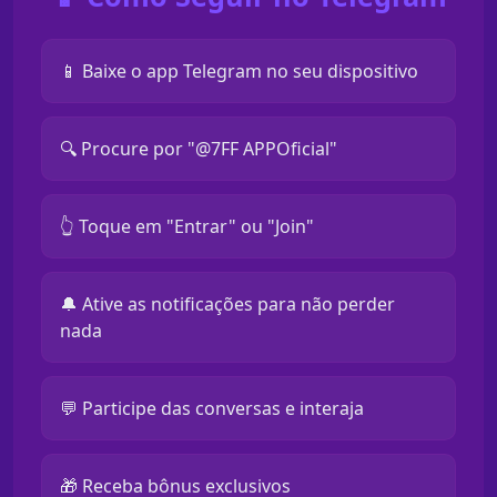
📱 Baixe o app Telegram no seu dispositivo
🔍 Procure por "@7FF APPOficial"
👆 Toque em "Entrar" ou "Join"
🔔 Ative as notificações para não perder
nada
💬 Participe das conversas e interaja
🎁 Receba bônus exclusivos