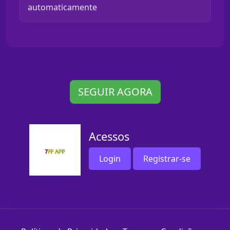
automaticamente
SEGUIR AGORA
Acessos
Login
Registrar-se