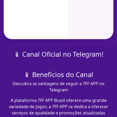
📱 Canal Oficial no Telegram!
📱 Benefícios do Canal
Descubra as vantagens de seguir a 7FF APP no
Telegram
A plataforma 7FF APP Brasil oferece uma grande
variedade de jogos; a 7FF APP se dedica a oferecer
serviços de qualidade e promoções atualizadas