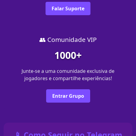
Falar Suporte
👥 Comunidade VIP
1000+
Junte-se a uma comunidade exclusiva de
jogadores e compartilhe experiências!
Entrar Grupo
📱 Como Seguir no Telegram