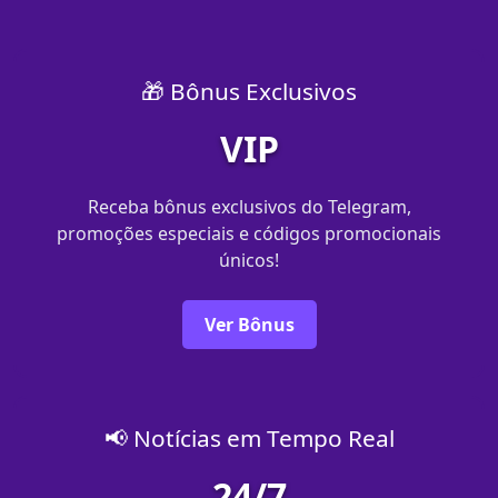
🎁 Bônus Exclusivos
VIP
Receba bônus exclusivos do Telegram,
promoções especiais e códigos promocionais
únicos!
Ver Bônus
📢 Notícias em Tempo Real
24/7