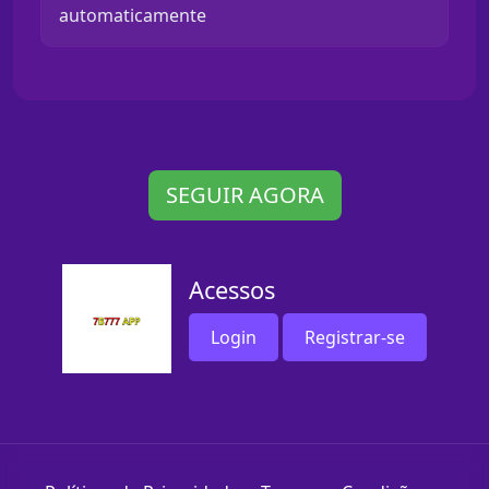
automaticamente
SEGUIR AGORA
Acessos
Login
Registrar-se