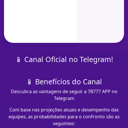
📱 Canal Oficial no Telegram!
📱 Benefícios do Canal
Descubra as vantagens de seguir a 7B777 APP no
Telegram
Com base nas projeções atuais e desempenho das
equipes, as probabilidades para o confronto são as
seguintes: