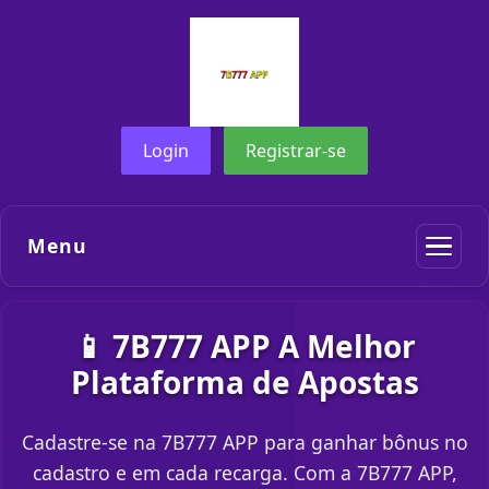
Login
Registrar-se
Menu
📱 7B777 APP A Melhor
Plataforma de Apostas
Cadastre-se na 7B777 APP para ganhar bônus no
cadastro e em cada recarga. Com a 7B777 APP,