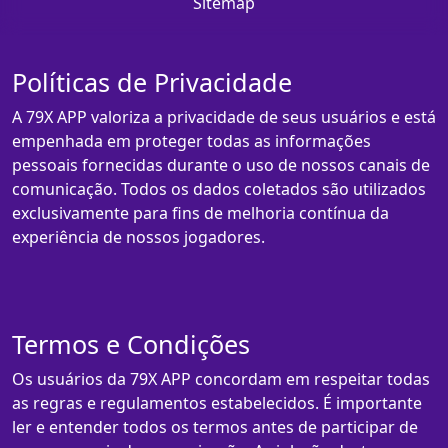
Sitemap
Políticas de Privacidade
A 79X APP valoriza a privacidade de seus usuários e está
empenhada em proteger todas as informações
pessoais fornecidas durante o uso de nossos canais de
comunicação. Todos os dados coletados são utilizados
exclusivamente para fins de melhoria contínua da
experiência de nossos jogadores.
Termos e Condições
Os usuários da 79X APP concordam em respeitar todas
as regras e regulamentos estabelecidos. É importante
ler e entender todos os termos antes de participar de