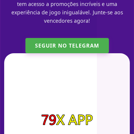
tem acesso a promoções incríveis e uma
experiência de jogo inigualável. Junte-se aos
vencedores agora!
SEGUIR NO TELEGRAM