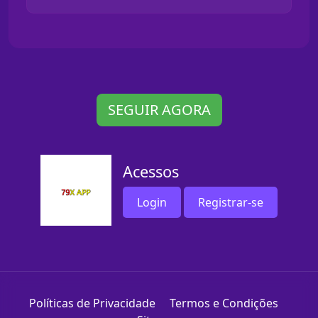
SEGUIR AGORA
Acessos
Login
Registrar-se
Políticas de Privacidade
Termos e Condições