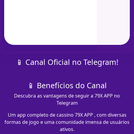
📱 Canal Oficial no Telegram!
📱 Benefícios do Canal
Descubra as vantagens de seguir a 79X APP no
Telegram
Um app completo de cassino 79X APP , com diversas
formas de jogo e uma comunidade imensa de usuários
ativos.