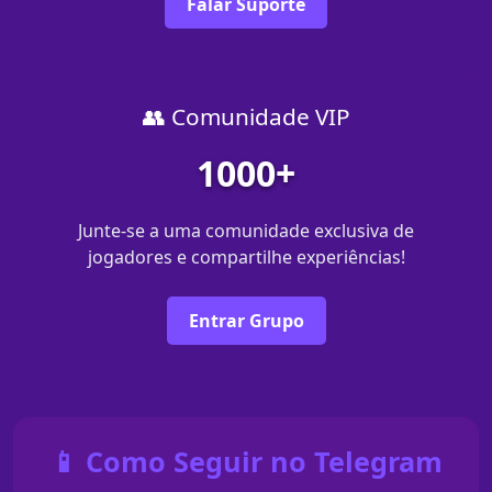
Falar Suporte
👥 Comunidade VIP
1000+
Junte-se a uma comunidade exclusiva de
jogadores e compartilhe experiências!
Entrar Grupo
📱 Como Seguir no Telegram