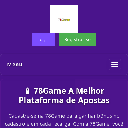
Login
Registrar-se
Menu
📱 78Game A Melhor
Plataforma de Apostas
Cadastre-se na 78Game para ganhar bônus no
cadastro e em cada recarga. Com a 78Game, você