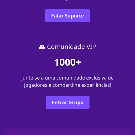
Falar Suporte
👥 Comunidade VIP
1000+
Junte-se a uma comunidade exclusiva de
jogadores e compartilhe experiências!
Entrar Grupo