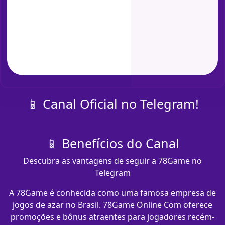
📱 Canal Oficial no Telegram!
📱 Benefícios do Canal
Descubra as vantagens de seguir a 78Game no
Telegram
A 78Game é conhecida como uma famosa empresa de
jogos de azar no Brasil. 78Game Online Com oferece
promoções e bônus atraentes para jogadores recém-