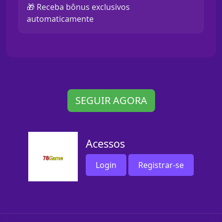
🎁 Receba bônus exclusivos
automaticamente
SEGUIR AGORA
Acessos
Login
Registrar-se