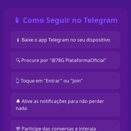
📱 Como Seguir no Telegram
📱 Baixe o app Telegram no seu dispositivo
🔍 Procure por "@78G PlataformaOficial"
👆 Toque em "Entrar" ou "Join"
🔔 Ative as notificações para não perder
nada
💬 Participe das conversas e interaja