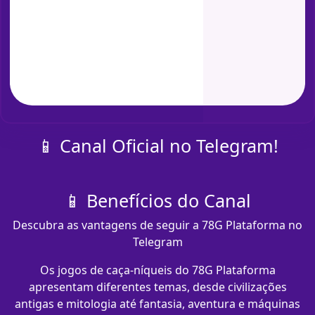
📱 Canal Oficial no Telegram!
📱 Benefícios do Canal
Descubra as vantagens de seguir a 78G Plataforma no
Telegram
Os jogos de caça-níqueis do 78G Plataforma
apresentam diferentes temas, desde civilizações
antigas e mitologia até fantasia, aventura e máquinas