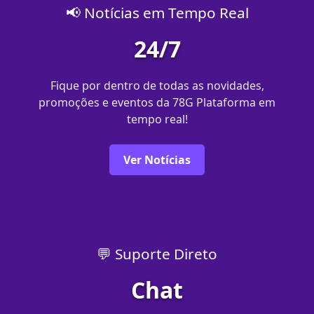
📢 Notícias em Tempo Real
24/7
Fique por dentro de todas as novidades,
promoções e eventos da 78G Plataforma em
tempo real!
Ver Notícias
💬 Suporte Direto
Chat