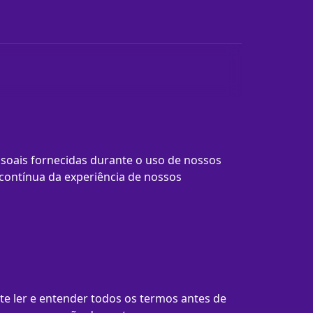
ssoais fornecidas durante o uso de nossos
 contínua da experiência de nossos
te ler e entender todos os termos antes de