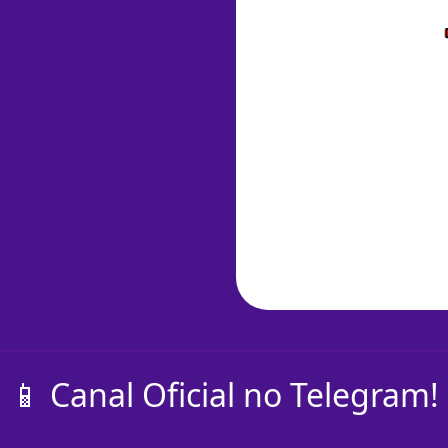
📱 Canal Oficial no Telegram!