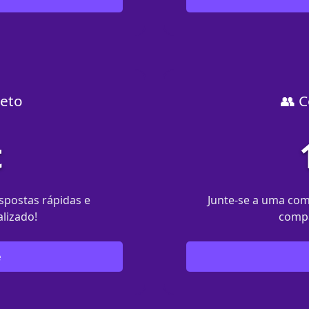
reto
👥 
t
espostas rápidas e
Junte-se a uma com
lizado!
compa
e