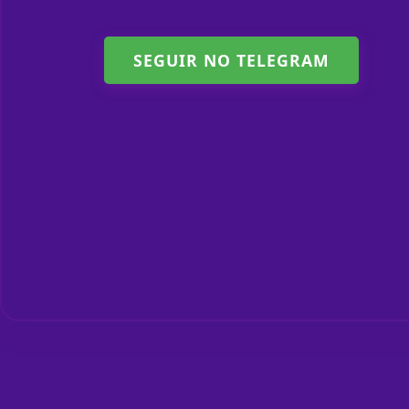
SEGUIR NO TELEGRAM