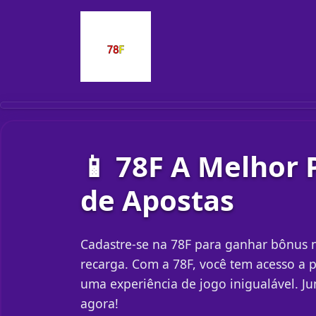
📱 78F A Melhor 
de Apostas
Cadastre-se na 78F para ganhar bônus 
recarga. Com a 78F, você tem acesso a p
uma experiência de jogo inigualável. J
agora!