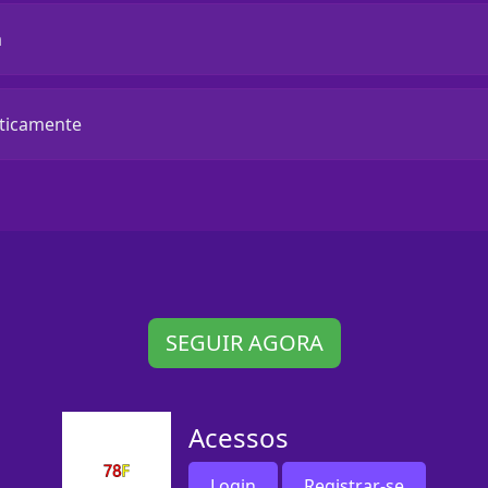
a
aticamente
SEGUIR AGORA
Acessos
Login
Registrar-se