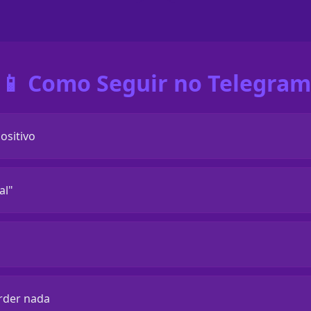
📱 Como Seguir no Telegram
ositivo
al"
erder nada