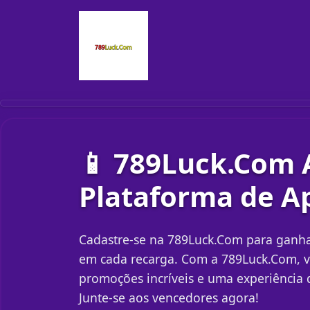
📱 789Luck.Com 
Plataforma de A
Cadastre-se na 789Luck.Com para ganha
em cada recarga. Com a 789Luck.Com, v
promoções incríveis e uma experiência d
Junte-se aos vencedores agora!