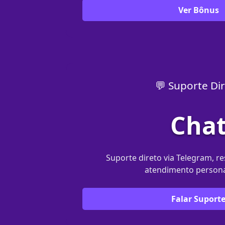
Ver Bônus
💬 Suporte Di
Cha
Suporte direto via Telegram, r
atendimento persona
Falar Suport