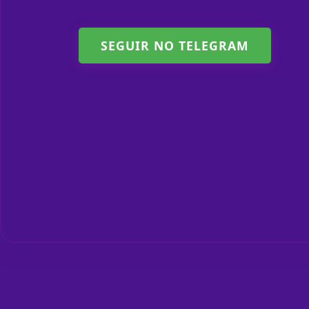
SEGUIR NO TELEGRAM