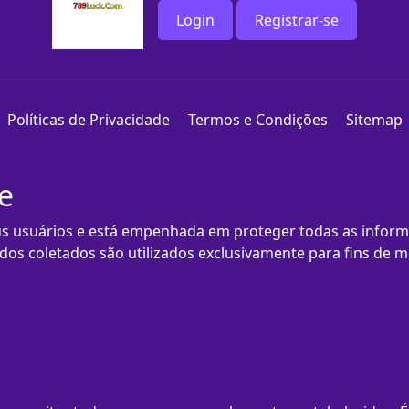
Login
Registrar-se
Políticas de Privacidade
Termos e Condições
Sitemap
de
eus usuários e está empenhada em proteger todas as inform
os coletados são utilizados exclusivamente para fins de m