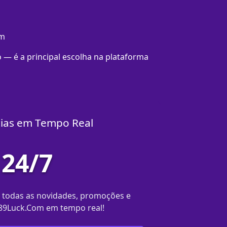
am
o — é a principal escolha na plataforma
cias em Tempo Real
24/7
e todas as novidades, promoções e
89Luck.Com em tempo real!