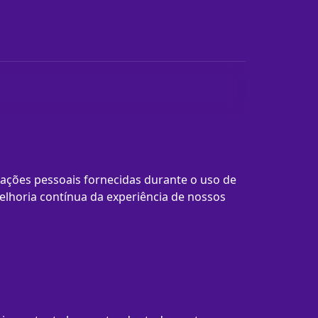
ações pessoais fornecidas durante o uso de
elhoria contínua da experiência de nossos