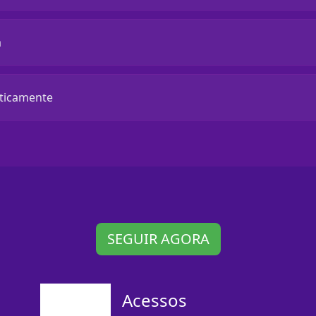
a
aticamente
SEGUIR AGORA
Acessos