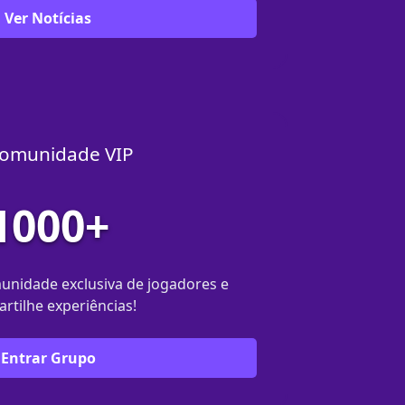
Ver Notícias
Comunidade VIP
1000+
unidade exclusiva de jogadores e
rtilhe experiências!
Entrar Grupo