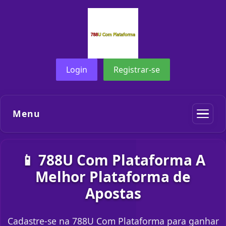
Login
Registrar-se
Menu
📱 788U Com Plataforma A
Melhor Plataforma de
Apostas
Cadastre-se na 788U Com Plataforma para ganhar