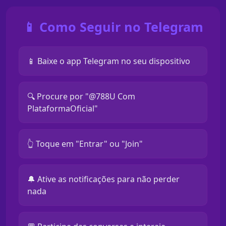
📱 Como Seguir no Telegram
📱 Baixe o app Telegram no seu dispositivo
🔍 Procure por "@788U Com
PlataformaOficial"
👆 Toque em "Entrar" ou "Join"
🔔 Ative as notificações para não perder
nada