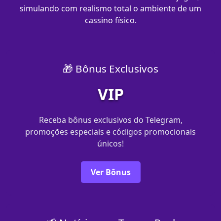
simulando com realismo total o ambiente de um
cassino físico.
🎁 Bônus Exclusivos
VIP
Receba bônus exclusivos do Telegram,
promoções especiais e códigos promocionais
únicos!
Ver Bônus