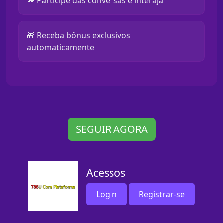
💬 Participe das conversas e interaja
🎁 Receba bônus exclusivos
automaticamente
SEGUIR AGORA
Acessos
Login
Registrar-se