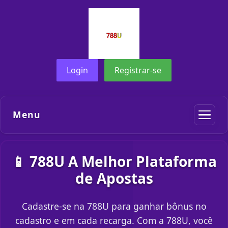
Login
Registrar-se
Menu
📱 788U A Melhor Plataforma
de Apostas
Cadastre-se na 788U para ganhar bônus no
cadastro e em cada recarga. Com a 788U, você