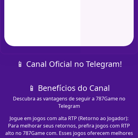
📱 Canal Oficial no Telegram!
📱 Benefícios do Canal
Descubra as vantagens de seguir a 787Game no
Telegram
Jogue em jogos com alta RTP (Retorno ao Jogador):
Para melhorar seus retornos, prefira jogos com RTP
alto no 787Game com​. Esses jogos oferecem melhores