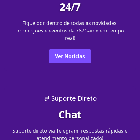
24/7
Fique por dentro de todas as novidades,
promoções e eventos da 787Game em tempo
real!
Ver Notícias
💬 Suporte Direto
Chat
Suporte direto via Telegram, respostas rápidas e
atendimento personalizado!