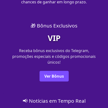
chances de ganhar em longo prazo.
🎁 Bônus Exclusivos
VIP
Receba bônus exclusivos do Telegram,
promoções especiais e códigos promocionais
únicos!
Ver Bônus
📢 Notícias em Tempo Real