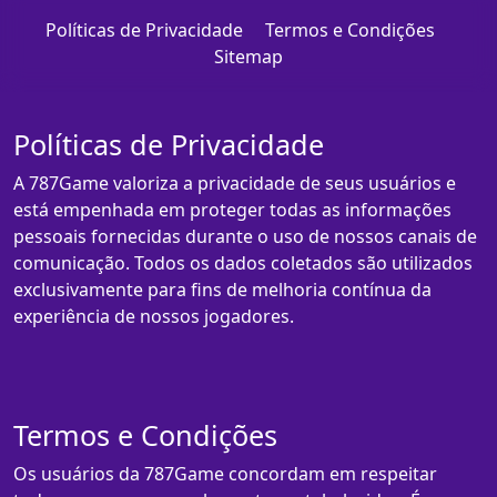
Políticas de Privacidade
Termos e Condições
Sitemap
Políticas de Privacidade
A 787Game valoriza a privacidade de seus usuários e
está empenhada em proteger todas as informações
pessoais fornecidas durante o uso de nossos canais de
comunicação. Todos os dados coletados são utilizados
exclusivamente para fins de melhoria contínua da
experiência de nossos jogadores.
Termos e Condições
Os usuários da 787Game concordam em respeitar