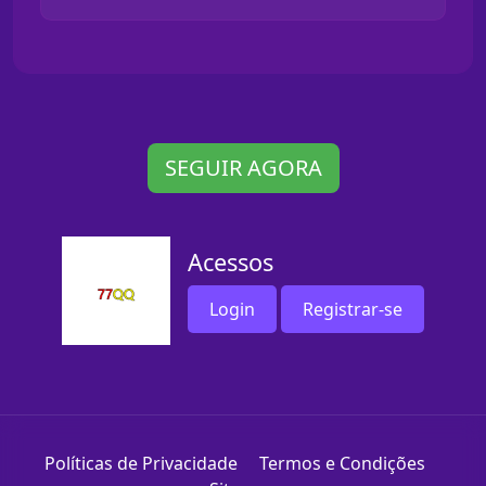
SEGUIR AGORA
Acessos
Login
Registrar-se
Políticas de Privacidade
Termos e Condições