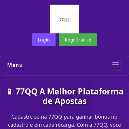
Login
Registrar-se
Menu
📱 77QQ A Melhor Plataforma
de Apostas
Cadastre-se na 77QQ para ganhar bônus no
cadastro e em cada recarga. Com a 77QQ, você