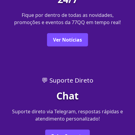
Fique por dentro de todas as novidades,
promoções e eventos da 77QQ em tempo real!
Ver Notícias
💬 Suporte Direto
Chat
Suporte direto via Telegram, respostas rápidas e
atendimento personalizado!