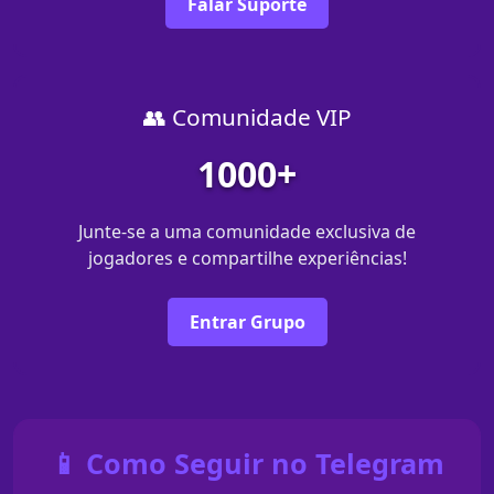
Falar Suporte
👥 Comunidade VIP
1000+
Junte-se a uma comunidade exclusiva de
jogadores e compartilhe experiências!
Entrar Grupo
📱 Como Seguir no Telegram