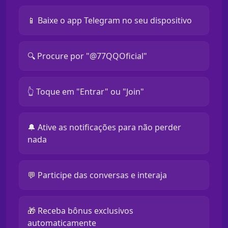
📱 Baixe o app Telegram no seu dispositivo
🔍 Procure por "@77QQOficial"
👆 Toque em "Entrar" ou "Join"
🔔 Ative as notificações para não perder
nada
💬 Participe das conversas e interaja
🎁 Receba bônus exclusivos
automaticamente