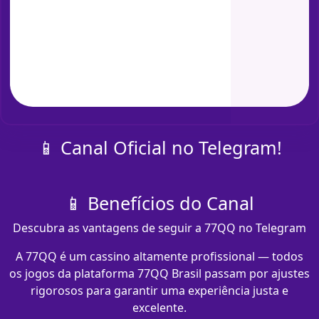
📱 Canal Oficial no Telegram!
📱 Benefícios do Canal
Descubra as vantagens de seguir a 77QQ no Telegram
A 77QQ é um cassino altamente profissional — todos
os jogos da plataforma 77QQ Brasil passam por ajustes
rigorosos para garantir uma experiência justa e
excelente.