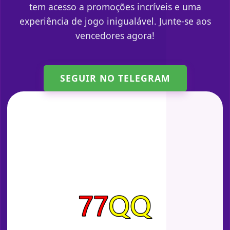
tem acesso a promoções incríveis e uma
experiência de jogo inigualável. Junte-se aos
vencedores agora!
SEGUIR NO TELEGRAM