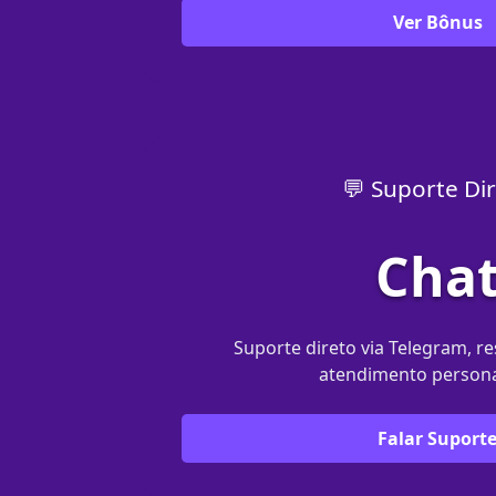
Ver Bônus
💬 Suporte Di
Cha
Suporte direto via Telegram, r
atendimento persona
Falar Suport