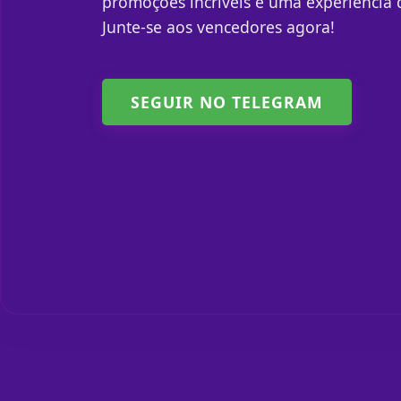
promoções incríveis e uma experiência d
Junte-se aos vencedores agora!
SEGUIR NO TELEGRAM