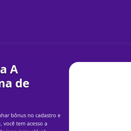
a A
ma de
nhar bônus no cadastro e
, você tem acesso a