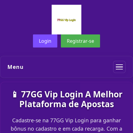
Login
Registrar-se
Menu
📱 77GG Vip Login A Melhor
Plataforma de Apostas
Cadastre-se na 77GG Vip Login para ganhar
bônus no cadastro e em cada recarga. Com a