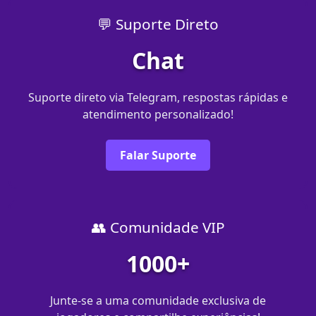
💬 Suporte Direto
Chat
Suporte direto via Telegram, respostas rápidas e
atendimento personalizado!
Falar Suporte
👥 Comunidade VIP
1000+
Junte-se a uma comunidade exclusiva de