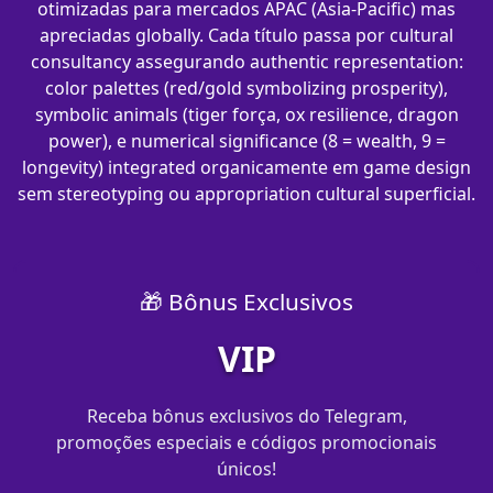
otimizadas para mercados APAC (Asia-Pacific) mas
apreciadas globally. Cada título passa por cultural
consultancy assegurando authentic representation:
color palettes (red/gold symbolizing prosperity),
symbolic animals (tiger força, ox resilience, dragon
power), e numerical significance (8 = wealth, 9 =
longevity) integrated organicamente em game design
sem stereotyping ou appropriation cultural superficial.
🎁 Bônus Exclusivos
VIP
Receba bônus exclusivos do Telegram,
promoções especiais e códigos promocionais
únicos!