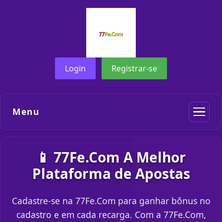
Login
Registrar-se
Menu
📱 77Fe.Com A Melhor
Plataforma de Apostas
Cadastre-se na 77Fe.Com para ganhar bônus no
cadastro e em cada recarga. Com a 77Fe.Com,