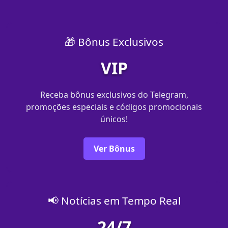
🎁 Bônus Exclusivos
VIP
Receba bônus exclusivos do Telegram,
promoções especiais e códigos promocionais
únicos!
Ver Bônus
📢 Notícias em Tempo Real
24/7