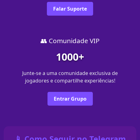
Falar Suporte
👥 Comunidade VIP
1000+
Junte-se a uma comunidade exclusiva de
jogadores e compartilhe experiências!
Entrar Grupo
📱 Como Seguir no Telegram