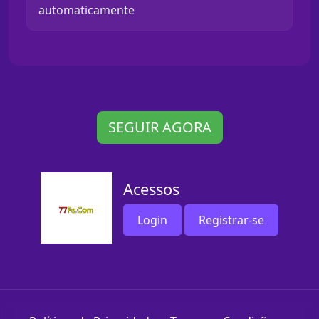
automaticamente
SEGUIR AGORA
Acessos
Login
Registrar-se