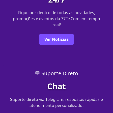
Fique por dentro de todas as novidades,
promoções e eventos da 77Fe.Com em tempo
real!
Ver Notícias
💬 Suporte Direto
Chat
Suporte direto via Telegram, respostas rápidas e
atendimento personalizado!