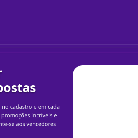
r
postas
 no cadastro e em cada
 promoções incríveis e
unte-se aos vencedores