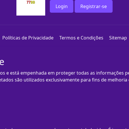
Login
Registrar-se
Políticas de Privacidade
Termos e Condições
Sitemap
de
rios e está empenhada em proteger todas as informações p
tados são utilizados exclusivamente para fins de melhoria