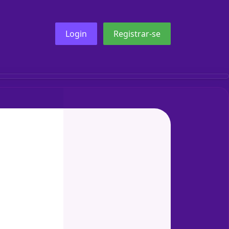
Login
Registrar-se