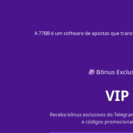
A 77BB é um software de apostas que transf
🎁 Bônus Exclu
VIP
Receba bônus exclusivos do Telegra
e códigos promocionai